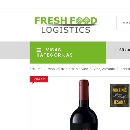
VISAS
Sāku
KATEGORIJAS
Sākums
/
Vīns un dzirkstošais vīns
/
Vīns, vermuts
/
Sarka
IESAKĀM