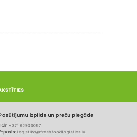
AKSTĪTIES
Pasūtījumu izpilde un preču piegāde
Tālr:
+371 62903057
E-pasts:
logistika@freshfoodlogistics.lv