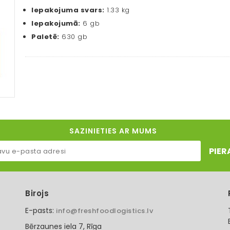
Iepakojuma svars:
1.33 kg
Iepakojumā:
6 gb
Paletē:
630 gb
SAZINIETIES AR MUMS
PIER
Birojs
E-pasts:
info@freshfoodlogistics.lv
Bērzaunes iela 7, Rīga