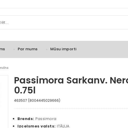
ms
Par mums
Mūsu importi
nvīns
Passimora Sarkanv. Nero
0.75l
463507 (8004445029666)
Brends:
Passimora
Izcelsmes valsts:
ITĀLIJA