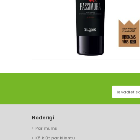
Noderīgi
Par mums
Kā kļūt par klientu