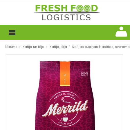
Sākums
/
Kafija un tēja
/
Kafija, tēja
/
Kafijas pupiņas (fasētas, sverama