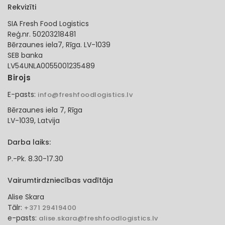
Rekvizīti
SIA Fresh Food Logistics
Reģ.nr. 50203218481
Bērzaunes iela7, Rīga. LV-1039
SEB banka
LV54UNLA0055001235489
Birojs
E-pasts:
info@freshfoodlogistics.lv
Bērzaunes iela 7, Rīga
LV-1039, Latvija
Darba laiks:
P.-Pk. 8.30-17.30
Vairumtirdzniecības vadītāja
Alise Skara
Tālr:
+371 29419400
e-pasts:
alise.skara@freshfoodlogistics.lv