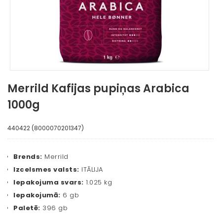
Merrild Kafijas pupiņas Arabica
1000g
440422 (8000070201347)
Brends:
Merrild
Izcelsmes valsts:
ITĀLIJA
Iepakojuma svars:
1.025 kg
Iepakojumā:
6 gb
Paletē:
396 gb