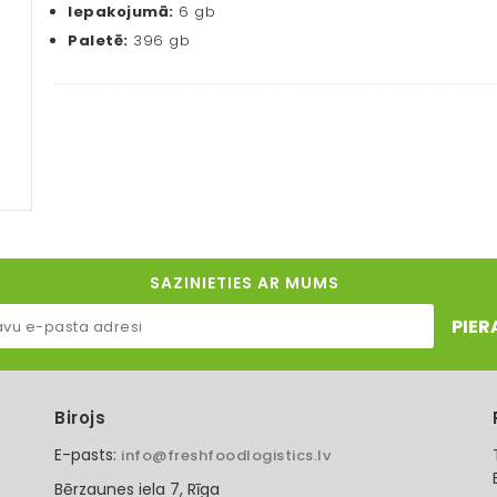
Iepakojumā:
6 gb
Paletē:
396 gb
SAZINIETIES AR MUMS
PIER
Birojs
E-pasts:
info@freshfoodlogistics.lv
Bērzaunes iela 7, Rīga