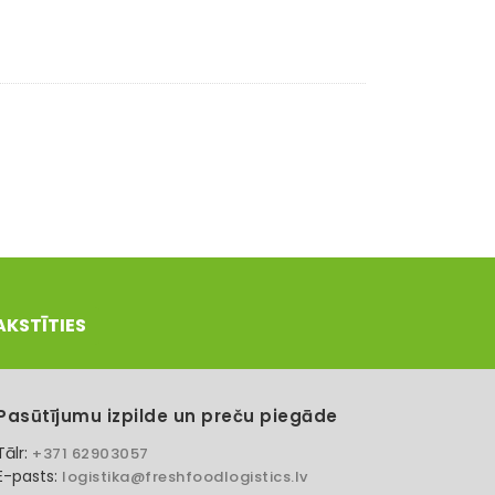
AKSTĪTIES
Pasūtījumu izpilde un preču piegāde
Tālr:
+371 62903057
E-pasts:
logistika@freshfoodlogistics.lv