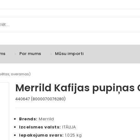
ms
Par mums
Mūsu importi
asētas, sveramas)
Merrild Kafijas pupiņas
440647 (8000070076280)
Brends:
Merrild
Izcelsmes valsts:
ITĀLIJA
Iepakojuma svars:
1.025 kg