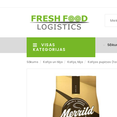
VISAS
Sāku
KATEGORIJAS
Sākums
/
Kafija un tēja
/
Kafija, tēja
/
Kafijas pupiņas (f