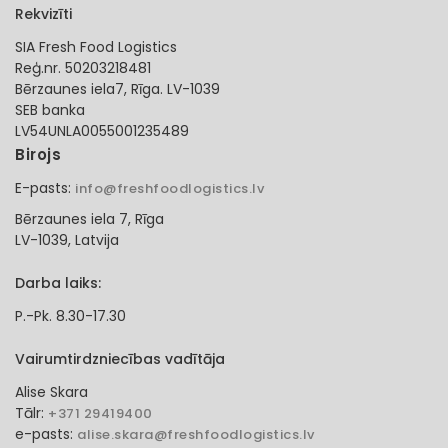
Rekvizīti
SIA Fresh Food Logistics
Reģ.nr. 50203218481
Bērzaunes iela7, Rīga. LV-1039
SEB banka
LV54UNLA0055001235489
Birojs
E-pasts:
info@freshfoodlogistics.lv
Bērzaunes iela 7, Rīga
LV-1039, Latvija
Darba laiks:
P.-Pk. 8.30-17.30
Vairumtirdzniecības vadītāja
Alise Skara
Tālr:
+371 29419400
e-pasts:
alise.skara@freshfoodlogistics.lv