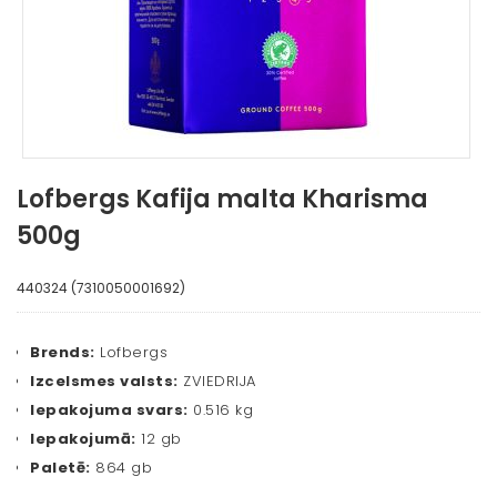
Lofbergs Kafija malta Kharisma
500g
440324 (7310050001692)
Brends:
Lofbergs
Izcelsmes valsts:
ZVIEDRIJA
Iepakojuma svars:
0.516 kg
Iepakojumā:
12 gb
Paletē:
864 gb