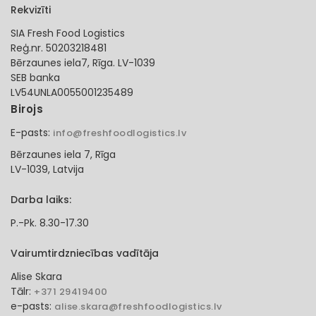
Rekvizīti
SIA Fresh Food Logistics
Reģ.nr. 50203218481
Bērzaunes iela7, Rīga. LV-1039
SEB banka
LV54UNLA0055001235489
Birojs
E-pasts:
info@freshfoodlogistics.lv
Bērzaunes iela 7, Rīga
LV-1039, Latvija
Darba laiks:
P.-Pk. 8.30-17.30
Vairumtirdzniecības vadītāja
Alise Skara
Tālr:
+371 29419400
e-pasts:
alise.skara@freshfoodlogistics.lv