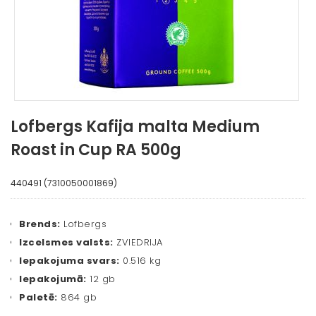
Lofbergs Kafija malta Medium
Roast in Cup RA 500g
440491 (7310050001869)
Brends:
Lofbergs
Izcelsmes valsts:
ZVIEDRIJA
Iepakojuma svars:
0.516 kg
Iepakojumā:
12 gb
Paletē:
864 gb