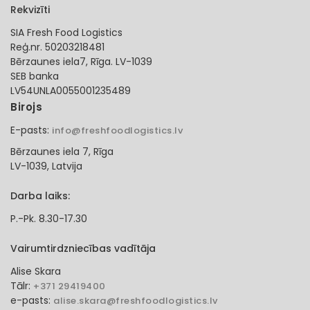
Rekvizīti
SIA Fresh Food Logistics
Reģ.nr. 50203218481
Bērzaunes iela7, Rīga. LV-1039
SEB banka
LV54UNLA0055001235489
Birojs
E-pasts:
info@freshfoodlogistics.lv
Bērzaunes iela 7, Rīga
LV-1039, Latvija
Darba laiks:
P.-Pk. 8.30-17.30
Vairumtirdzniecības vadītāja
Alise Skara
Tālr:
+371 29419400
e-pasts:
alise.skara@freshfoodlogistics.lv