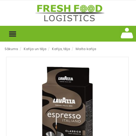
Sākums
/
Kafija un tēja
/
Kafija, tēja
/
Malta kafija