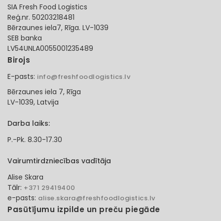
SIA Fresh Food Logistics
Reģ.nr. 50203218481
Bērzaunes iela7, Rīga. LV-1039
SEB banka
LV54UNLA0055001235489
Birojs
E-pasts:
info@freshfoodlogistics.lv
Bērzaunes iela 7, Rīga
LV-1039, Latvija
Darba laiks:
P.-Pk. 8.30-17.30
Vairumtirdzniecības vadītāja
Alise Skara
Tālr:
+371 29419400
e-pasts:
alise.skara@freshfoodlogistics.lv
Pasūtījumu izpilde un preču piegāde