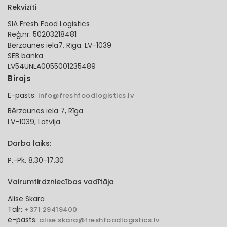
Rekvizīti
SIA Fresh Food Logistics
Reģ.nr. 50203218481
Bērzaunes iela7, Rīga. LV-1039
SEB banka
LV54UNLA0055001235489
Birojs
E-pasts:
info@freshfoodlogistics.lv
Bērzaunes iela 7, Rīga
LV-1039, Latvija
Darba laiks:
P.-Pk. 8.30-17.30
Vairumtirdzniecības vadītāja
Alise Skara
Tālr:
+371 29419400
e-pasts:
alise.skara@freshfoodlogistics.lv