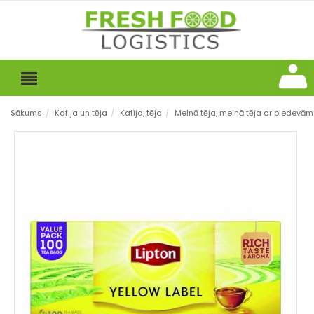
Sākums
/
Kafija un tēja
/
Kafija, tēja
/
Melnā tēja, melnā tēja ar piedevām