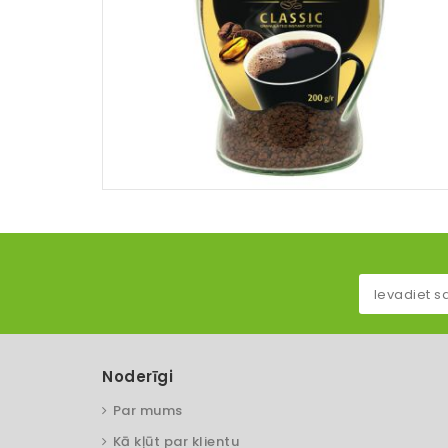
Noderīgi
Par mums
Kā kļūt par klientu