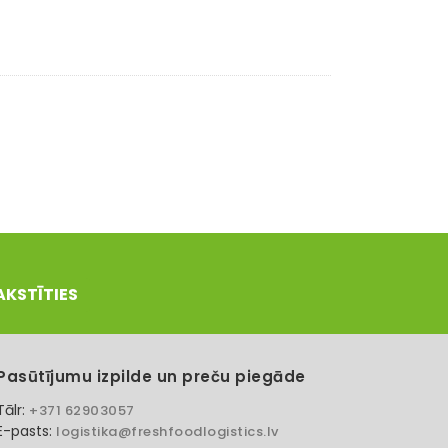
AKSTĪTIES
Pasūtījumu izpilde un preču piegāde
Tālr:
+371 62903057
E-pasts:
logistika@freshfoodlogistics.lv