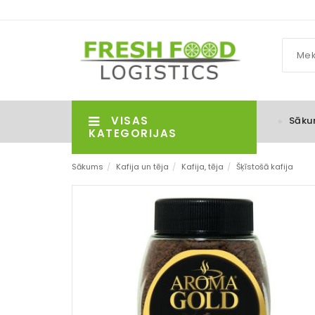
VISAS
Sāku
KATEGORIJAS
Sākums
/
Kafija un tēja
/
Kafija, tēja
/
Šķīstošā kafija