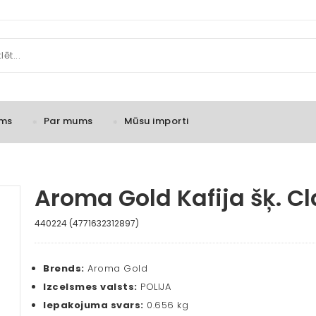
ms
Par mums
Mūsu importi
Aroma Gold Kafija šķ. C
440224 (4771632312897)
Brends:
Aroma Gold
Izcelsmes valsts:
POLIJA
Iepakojuma svars:
0.656 kg