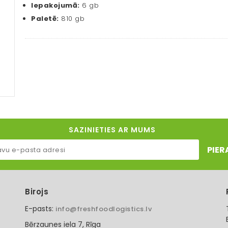
Iepakojumā:
6 gb
Paletē:
810 gb
SAZINIETIES AR MUMS
PIER
Birojs
E-pasts:
info@freshfoodlogistics.lv
Bērzaunes iela 7, Rīga