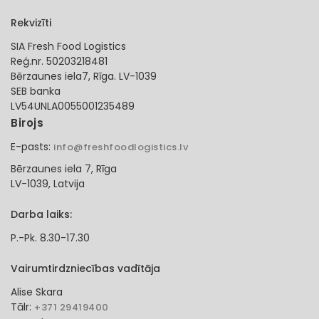
Rekvizīti
SIA Fresh Food Logistics
Reģ.nr. 50203218481
Bērzaunes iela7, Rīga. LV-1039
SEB banka
LV54UNLA0055001235489
Birojs
E-pasts:
info@freshfoodlogistics.lv
Bērzaunes iela 7, Rīga
LV-1039, Latvija
Darba laiks:
P.-Pk. 8.30-17.30
Vairumtirdzniecības vadītāja
Alise Skara
Tālr:
+371 29419400