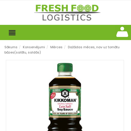
Sākums
/
Konservējumi
/
Mērces
/
Dažādas mēces, nav uz tomātu
bāzes(salātu, saldās)