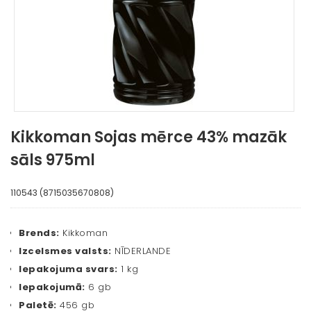
Kikkoman Sojas mērce 43% mazāk
sāls 975ml
110543 (8715035670808)
Brends:
Kikkoman
Izcelsmes valsts:
NĪDERLANDE
Iepakojuma svars:
1 kg
Iepakojumā:
6 gb
Paletē:
456 gb