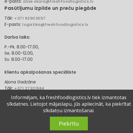
e-pasts:
alise.skara@freshfoodlogistics.lv
Pasūtījumu izpilde un preču piegāde
Tālr:
+371 62903057
E-pasts:
logistika@freshfoodlogistics.lv
Darba laiks:
P.-Pk. 8.00-17.00,
Se. 8.00-12.00,
Sv. 8.00-17.00
Klientu apkalpošanas speciāliste
Aļona Gadzāne
Tālr:
+371 27321584
e-pasts:
alona.gadzane@freshfoodlogistics.lv
Informējam, ka freshfoodlogistics.lv tiek izmantotas
sīkdatnes. Lietojot mājaslapu, jūs apliecināt, ka piekrītat
© 2024 Fresh Food Logistics SIA. Visas tiesības aizsargātas.
sīkdatņu izmantošanai.
Piekrītu