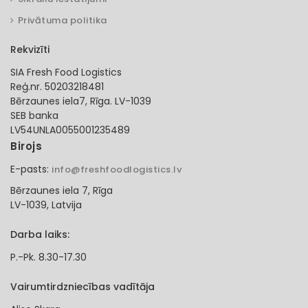
Privātuma politika
Rekvizīti
SIA Fresh Food Logistics
Reģ.nr. 50203218481
Bērzaunes iela7, Rīga. LV-1039
SEB banka
LV54UNLA0055001235489
Birojs
E-pasts:
info@freshfoodlogistics.lv
Bērzaunes iela 7, Rīga
LV-1039, Latvija
Darba laiks:
P.-Pk. 8.30-17.30
Vairumtirdzniecības vadītāja