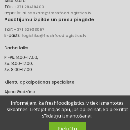
Alise Skara
Tālr:
+371 29419400
e-pasts:
alise.skara@freshfoodlogistics.lv
Pasūtījumu izpilde un preču piegāde
Tālr:
+371 62903057
E-pasts:
logistika@freshfoodlogistics.lv
Darba laiks:
P.-Pk. 8.00-17.00,
Se. 8.00-12.00,
Sv. 8.00-17.00
Klientu apkalpošanas speciāliste
Aļona Gadzāne
Tālr:
+371 27321584
Informējam, ka freshfoodlogistics.lv tiek izmantotas
e-pasts:
alona.gadzane@freshfoodlogistics.lv
sīkdatnes. Lietojot mājaslapu, jūs apliecināt, ka piekrītat
sīkdatņu izmantošanai.
© 2024 Fresh Food Logistics SIA. Visas tiesības aizsargātas.
Piekrītu