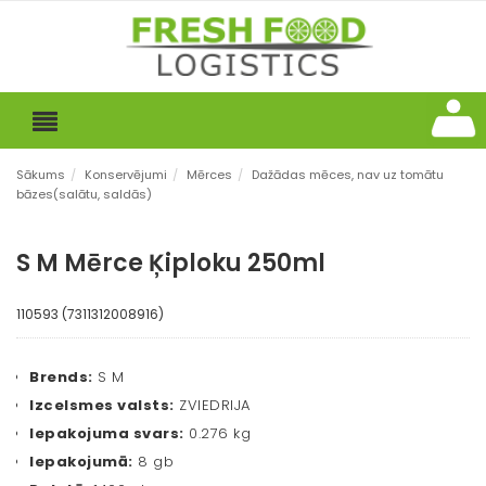
Sākums
/
Konservējumi
/
Mērces
/
Dažādas mēces, nav uz tomātu
bāzes(salātu, saldās)
S M Mērce Ķiploku 250ml
110593 (7311312008916)
Brends:
S M
Izcelsmes valsts:
ZVIEDRIJA
Iepakojuma svars:
0.276 kg
Iepakojumā:
8 gb