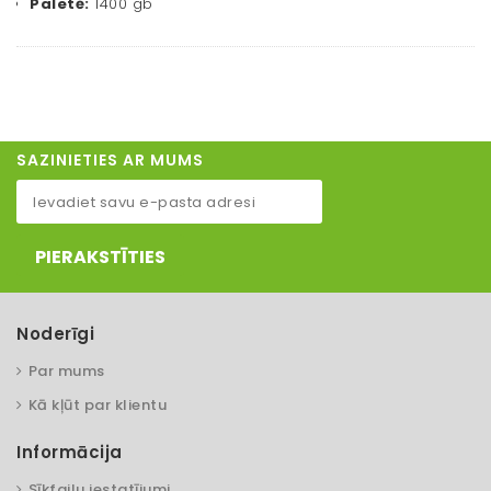
Paletē:
1400 gb
SAZINIETIES AR MUMS
PIERAKSTĪTIES
Noderīgi
Par mums
Kā kļūt par klientu
Informācija
Sīkfailu iestatījumi