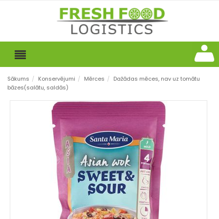
Sākums
/
Konservējumi
/
Mērces
/
Dažādas mēces, nav uz tomātu
bāzes(salātu, saldās)