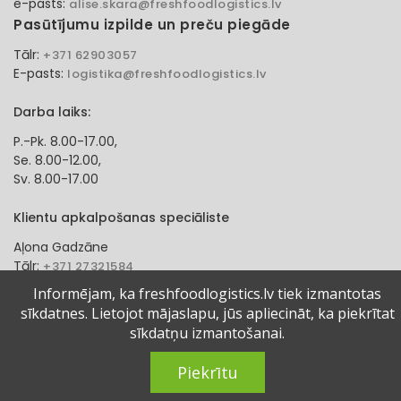
e-pasts:
alise.skara@freshfoodlogistics.lv
Pasūtījumu izpilde un preču piegāde
Tālr:
+371 62903057
E-pasts:
logistika@freshfoodlogistics.lv
Darba laiks:
P.-Pk. 8.00-17.00,
Se. 8.00-12.00,
Sv. 8.00-17.00
Klientu apkalpošanas speciāliste
Aļona Gadzāne
Tālr:
+371 27321584
e-pasts:
alona.gadzane@freshfoodlogistics.lv
Informējam, ka freshfoodlogistics.lv tiek izmantotas
sīkdatnes. Lietojot mājaslapu, jūs apliecināt, ka piekrītat
© 2024 Fresh Food Logistics SIA. Visas tiesības aizsargātas.
sīkdatņu izmantošanai.
Piekrītu