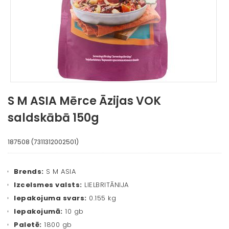
S M ASIA Mērce Āzijas VOK
saldskābā 150g
187508 (7311312002501)
Brends:
S M ASIA
Izcelsmes valsts:
LIELBRITĀNIJA
Iepakojuma svars:
0.155 kg
Iepakojumā:
10 gb
Paletē:
1800 gb