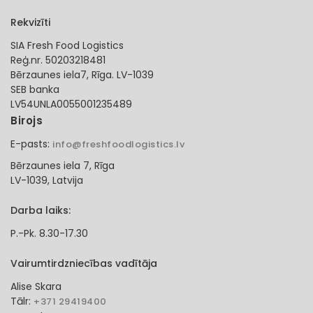
Rekvizīti
SIA Fresh Food Logistics
Reģ.nr. 50203218481
Bērzaunes iela7, Rīga. LV-1039
SEB banka
LV54UNLA0055001235489
Birojs
E-pasts:
info@freshfoodlogistics.lv
Bērzaunes iela 7, Rīga
LV-1039, Latvija
Darba laiks:
P.-Pk. 8.30-17.30
Vairumtirdzniecības vadītāja
Alise Skara
Tālr:
+371 29419400