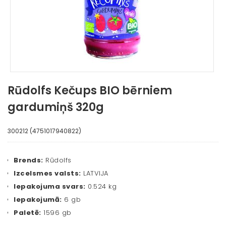
Rūdolfs Kečups BIO bērniem
gardumiņš 320g
300212 (4751017940822)
Brends:
Rūdolfs
Izcelsmes valsts:
LATVIJA
Iepakojuma svars:
0.524 kg
Iepakojumā:
6 gb
Paletē:
1596 gb