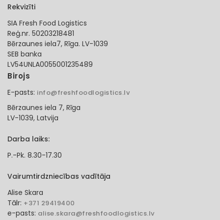
Rekvizīti
SIA Fresh Food Logistics
Reģ.nr. 50203218481
Bērzaunes iela7, Rīga. LV-1039
SEB banka
LV54UNLA0055001235489
Birojs
E-pasts:
info@freshfoodlogistics.lv
Bērzaunes iela 7, Rīga
LV-1039, Latvija
Darba laiks:
P.-Pk. 8.30-17.30
Vairumtirdzniecības vadītāja
Alise Skara
Tālr:
+371 29419400
e-pasts:
alise.skara@freshfoodlogistics.lv