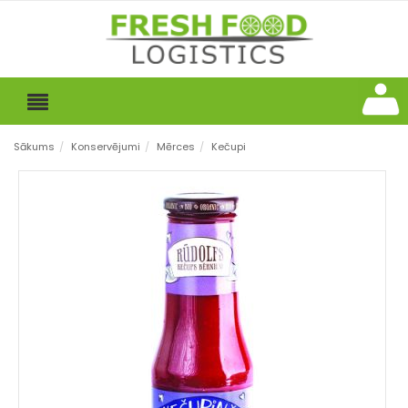
Sākums
/
Konservējumi
/
Mērces
/
Kečupi