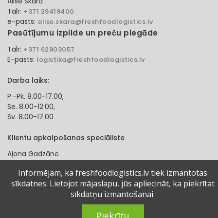
Alise Skara
Tālr:
+371 29419400
e-pasts:
alise.skara@freshfoodlogistics.lv
Pasūtījumu izpilde un preču piegāde
Tālr:
+371 62903057
E-pasts:
logistika@freshfoodlogistics.lv
Darba laiks:
P.-Pk. 8.00-17.00,
Se. 8.00-12.00,
Sv. 8.00-17.00
Klientu apkalpošanas speciāliste
Aļona Gadzāne
Tālr:
+371 27321584
Informējam, ka freshfoodlogistics.lv tiek izmantotas
e-pasts:
alona.gadzane@freshfoodlogistics.lv
sīkdatnes. Lietojot mājaslapu, jūs apliecināt, ka piekrītat
sīkdatņu izmantošanai.
© 2024 Fresh Food Logistics SIA. Visas tiesības aizsargātas.
Piekrītu