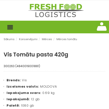
Sākums
/
Konservējumi
/
Mērces
/
Mērces tomātu
Vis Tomātu pasta 420g
300263 (4840019001881)
Brends:
Vis
Izcelsmes valsts:
MOLDOVA
Iepakojuma svars:
0.69 kg
Iepakojumā:
12 gb
Paletē:
1080 gb