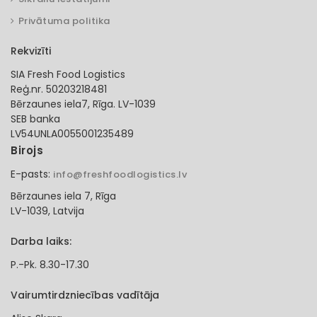
Privātuma politika
Rekvizīti
SIA Fresh Food Logistics
Reģ.nr. 50203218481
Bērzaunes iela7, Rīga. LV-1039
SEB banka
LV54UNLA0055001235489
Birojs
E-pasts:
info@freshfoodlogistics.lv
Bērzaunes iela 7, Rīga
LV-1039, Latvija
Darba laiks:
P.-Pk. 8.30-17.30
Vairumtirdzniecības vadītāja