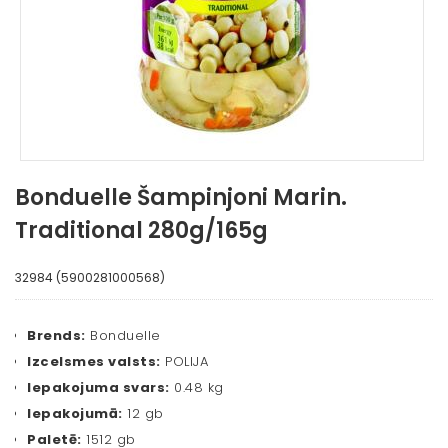
Bonduelle Šampinjoni Marin.
Traditional 280g/165g
32984 (5900281000568)
Brends:
Bonduelle
Izcelsmes valsts:
POLIJA
Iepakojuma svars:
0.48 kg
Iepakojumā:
12 gb
Paletē:
1512 gb