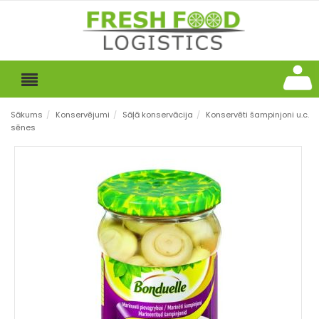
Sākums
/
Konservējumi
/
Sāļā konservācija
/
Konservēti šampinjoni u.c.
sēnes