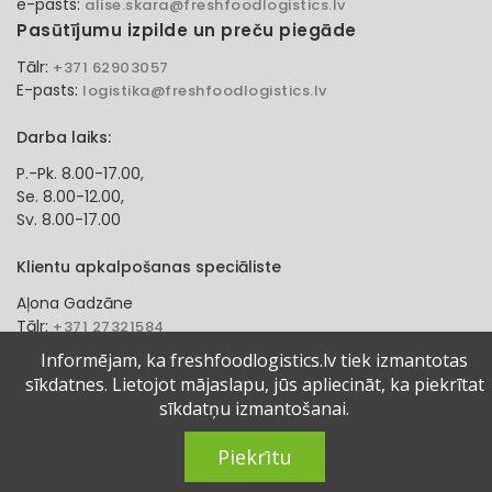
e-pasts:
alise.skara@freshfoodlogistics.lv
Pasūtījumu izpilde un preču piegāde
Tālr:
+371 62903057
E-pasts:
logistika@freshfoodlogistics.lv
Darba laiks:
P.-Pk. 8.00-17.00,
Se. 8.00-12.00,
Sv. 8.00-17.00
Klientu apkalpošanas speciāliste
Aļona Gadzāne
Tālr:
+371 27321584
e-pasts:
alona.gadzane@freshfoodlogistics.lv
Informējam, ka freshfoodlogistics.lv tiek izmantotas
sīkdatnes. Lietojot mājaslapu, jūs apliecināt, ka piekrītat
© 2024 Fresh Food Logistics SIA. Visas tiesības aizsargātas.
sīkdatņu izmantošanai.
Piekrītu