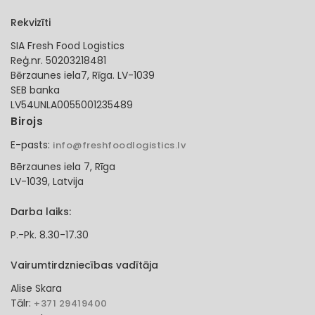
Rekvizīti
SIA Fresh Food Logistics
Reģ.nr. 50203218481
Bērzaunes iela7, Rīga. LV-1039
SEB banka
LV54UNLA0055001235489
Birojs
E-pasts:
info@freshfoodlogistics.lv
Bērzaunes iela 7, Rīga
LV-1039, Latvija
Darba laiks:
P.-Pk. 8.30-17.30
Vairumtirdzniecības vadītāja
Alise Skara
Tālr:
+371 29419400