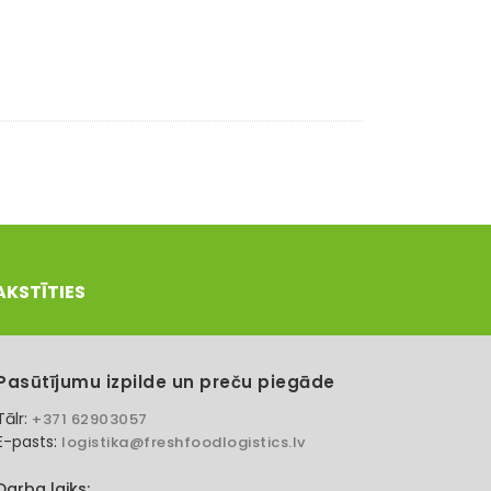
AKSTĪTIES
Pasūtījumu izpilde un preču piegāde
Tālr:
+371 62903057
E-pasts:
logistika@freshfoodlogistics.lv
Darba laiks: