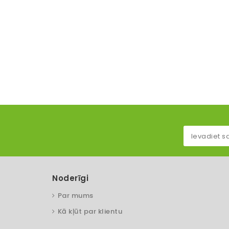
Noderīgi
Par mums
Kā kļūt par klientu