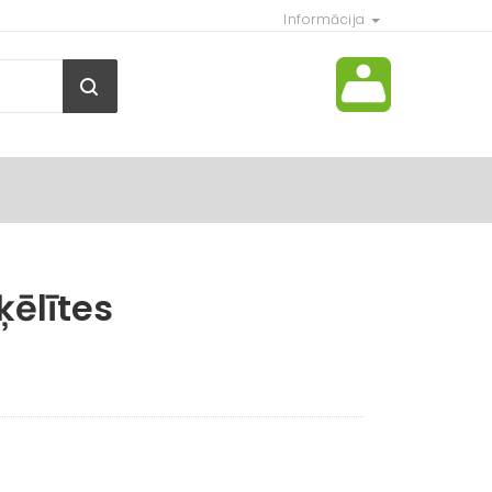
Informācija
ēlītes