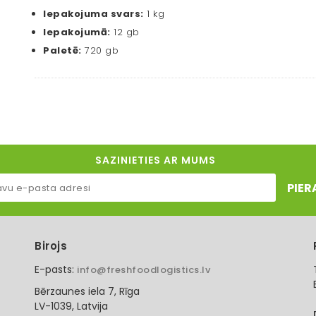
Iepakojuma svars:
1 kg
Iepakojumā:
12 gb
Paletē:
720 gb
SAZINIETIES AR MUMS
PIER
Birojs
E-pasts:
info@freshfoodlogistics.lv
Bērzaunes iela 7, Rīga
LV-1039, Latvija