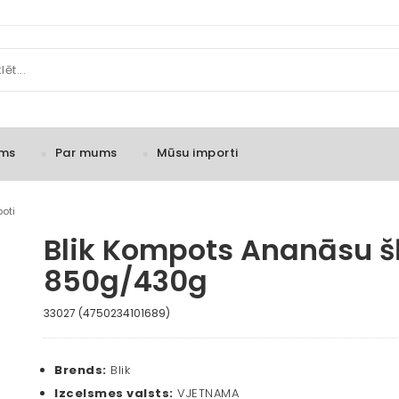
ms
Par mums
Mūsu importi
oti
Blik Kompots Ananāsu šķ
850g/430g
33027 (4750234101689)
Brends:
Blik
Izcelsmes valsts:
VJETNAMA