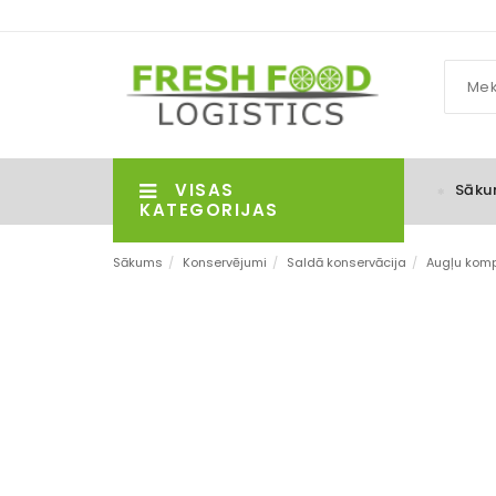
VISAS
Sāku
KATEGORIJAS
Sākums
/
Konservējumi
/
Saldā konservācija
/
Augļu komp