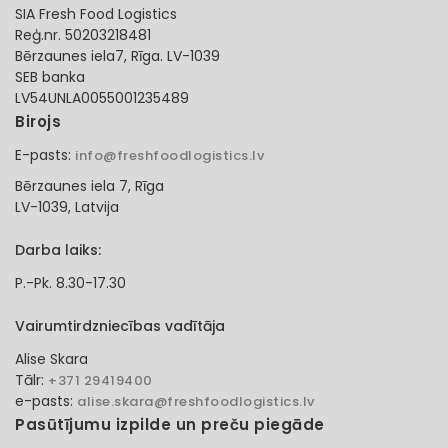
SIA Fresh Food Logistics
Reģ.nr. 50203218481
Bērzaunes iela7, Rīga. LV-1039
SEB banka
LV54UNLA0055001235489
Birojs
E-pasts:
info@freshfoodlogistics.lv
Bērzaunes iela 7, Rīga
LV-1039, Latvija
Darba laiks:
P.-Pk. 8.30-17.30
Vairumtirdzniecības vadītāja
Alise Skara
Tālr:
+371 29419400
e-pasts:
alise.skara@freshfoodlogistics.lv
Pasūtījumu izpilde un preču piegāde