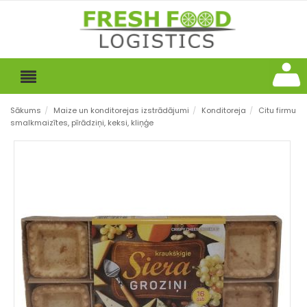
Sākums
/
Maize un konditorejas izstrādājumi
/
Konditoreja
/
Citu firmu
smalkmaizītes, pīrādziņi, keksi, kliņģe