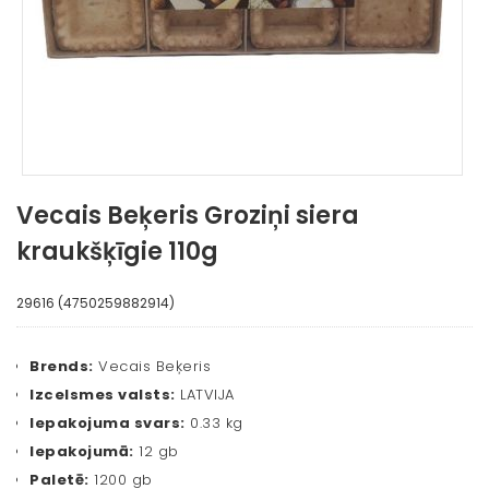
Vecais Beķeris Groziņi siera
kraukšķīgie 110g
29616 (4750259882914)
Brends:
Vecais Beķeris
Izcelsmes valsts:
LATVIJA
Iepakojuma svars:
0.33 kg
Iepakojumā:
12 gb
Paletē:
1200 gb