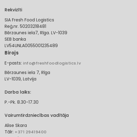
Rekvizīti
SIA Fresh Food Logistics
Reģ.nr. 50203218481
Bērzaunes iela7, Rīga. LV-1039
SEB banka
LV54UNLA0055001235489
Birojs
E-pasts:
info@freshfoodlogistics.lv
Bērzaunes iela 7, Rīga
LV-1039, Latvija
Darba laiks:
P.-Pk. 8.30-17.30
Vairumtirdzniecības vadītāja
Alise Skara
Tālr:
+371 29419400