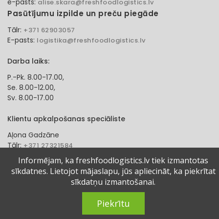
e-pasts:
alise.skara@freshfoodlogistics.lv
Pasūtījumu izpilde un preču piegāde
Tālr:
+371 62903057
E-pasts:
logistika@freshfoodlogistics.lv
Darba laiks:
P.-Pk. 8.00-17.00,
Se. 8.00-12.00,
Sv. 8.00-17.00
Klientu apkalpošanas speciāliste
Aļona Gadzāne
Tālr:
+371 27321584
e-pasts:
alona.gadzane@freshfoodlogistics.lv
Informējam, ka freshfoodlogistics.lv tiek izmantotas
sīkdatnes. Lietojot mājaslapu, jūs apliecināt, ka piekrītat
© 2024 Fresh Food Logistics SIA. Visas tiesības aizsargātas.
sīkdatņu izmantošanai.
Piekrītu