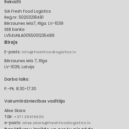
Rekvizīti
SIA Fresh Food Logistics
Reģ.nr. 50203218481
Bērzaunes iela7, Rīga. LV-1039
SEB banka
LV54UNLA0055001235489
Birojs
E-pasts:
info@freshfoodlogistics.lv
Bērzaunes iela 7, Rīga
LV-1039, Latvija
Darba laiks:
P.-Pk. 8.30-17.30
Vairumtirdzniecības vadītāja
Alise Skara
Tālr:
+371 29419400
e-pasts:
alise.skara@freshfoodlogistics.lv