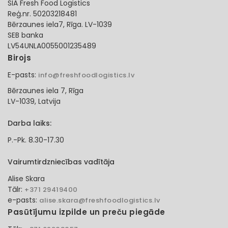
SIA Fresh Food Logistics
Reģ.nr. 50203218481
Bērzaunes iela7, Rīga. LV-1039
SEB banka
LV54UNLA0055001235489
Birojs
E-pasts:
info@freshfoodlogistics.lv
Bērzaunes iela 7, Rīga
LV-1039, Latvija
Darba laiks:
P.-Pk. 8.30-17.30
Vairumtirdzniecības vadītāja
Alise Skara
Tālr:
+371 29419400
e-pasts:
alise.skara@freshfoodlogistics.lv
Pasūtījumu izpilde un preču piegāde