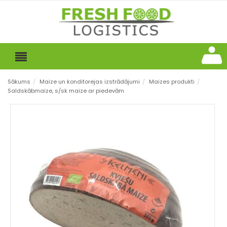
Sākums
/
Maize un konditorejas izstrādājumi
/
Maizes produkti
/
Saldskābmaize, s/sk maize ar piedevām