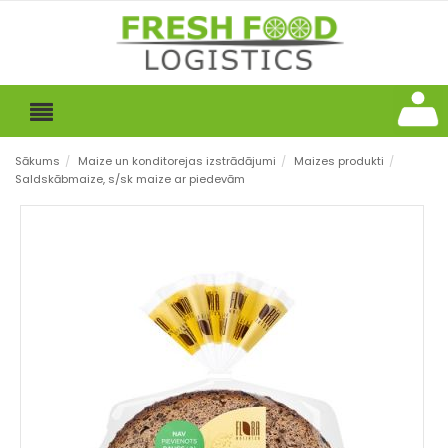
Sākums
/
Maize un konditorejas izstrādājumi
/
Maizes produkti
/
Saldskābmaize, s/sk maize ar piedevām