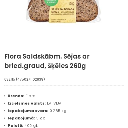
Flora Saldskābm. Sējas ar
bried.graud, šķēles 260g
632115 (4750271102939)
Brends:
Flora
Izcelsmes valsts:
LATVIJA
Iepakojuma svars:
0.265 kg
Iepakojumā:
5 gb
Paletē:
400 gb