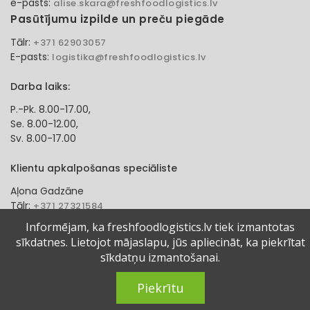
e-pasts:
alise.skara@freshfoodlogistics.lv
Pasūtījumu izpilde un preču piegāde
Tālr:
+371 62903057
E-pasts:
logistika@freshfoodlogistics.lv
Darba laiks:
P.-Pk. 8.00-17.00,
Se. 8.00-12.00,
Sv. 8.00-17.00
Klientu apkalpošanas speciāliste
Aļona Gadzāne
Tālr:
+371 27321584
e-pasts:
alona.gadzane@freshfoodlogistics.lv
Informējam, ka freshfoodlogistics.lv tiek izmantotas
sīkdatnes. Lietojot mājaslapu, jūs apliecināt, ka piekrītat
© 2024 Fresh Food Logistics SIA. Visas tiesības aizsargātas.
sīkdatņu izmantošanai.
Piekrītu