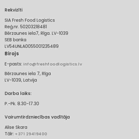
Rekvizīti
SIA Fresh Food Logistics
Reģ.nr. 50203218481
Bērzaunes iela7, Rīga. LV-1039
SEB banka
LV54UNLA0055001235489
Birojs
E-pasts:
info@freshfoodlogistics.lv
Bērzaunes iela 7, Rīga
LV-1039, Latvija
Darba laiks:
P.-Pk. 8.30-17.30
Vairumtirdzniecības vadītāja
Alise Skara
Tālr:
+371 29419400