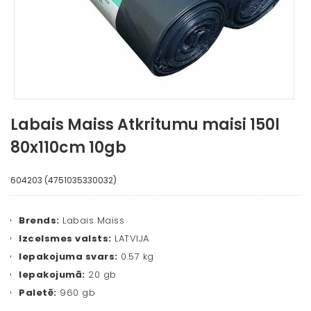
Labais Maiss Atkritumu maisi 150l
80x110cm 10gb
604203 (4751035330032)
Brends:
Labais Maiss
Izcelsmes valsts:
LATVIJA
Iepakojuma svars:
0.57 kg
Iepakojumā:
20 gb
Paletē:
960 gb