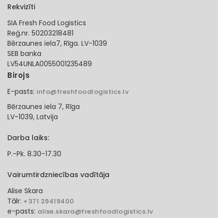
Rekvizīti
SIA Fresh Food Logistics
Reģ.nr. 50203218481
Bērzaunes iela7, Rīga. LV-1039
SEB banka
LV54UNLA0055001235489
Birojs
E-pasts:
info@freshfoodlogistics.lv
Bērzaunes iela 7, Rīga
LV-1039, Latvija
Darba laiks:
P.-Pk. 8.30-17.30
Vairumtirdzniecības vadītāja
Alise Skara
Tālr:
+371 29419400
e-pasts:
alise.skara@freshfoodlogistics.lv