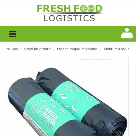
Sākums
/
Mājai un atpūtai
/
Preces mājsaimniecībai
/
Atkritumu maisi