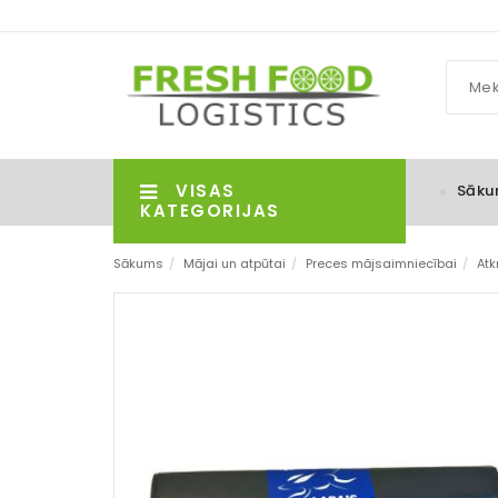
VISAS
Sāku
KATEGORIJAS
Sākums
/
Mājai un atpūtai
/
Preces mājsaimniecībai
/
Atk