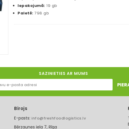
Iepakojumā:
19 gb
Paletē:
798 gb
SAZINIETIES AR MUMS
PIER
Birojs
E-pasts:
info@freshfoodlogistics.lv
Bērzaunes iela 7, Rīga