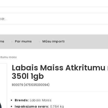
ms
Par mums
Mūsu importi
ritumu maisi
Labais Maiss Atkritumu
350l 1gb
800079 (4751035330094)
Brends:
Labais Maiss
Iepakojuma svars:
0.784 kg