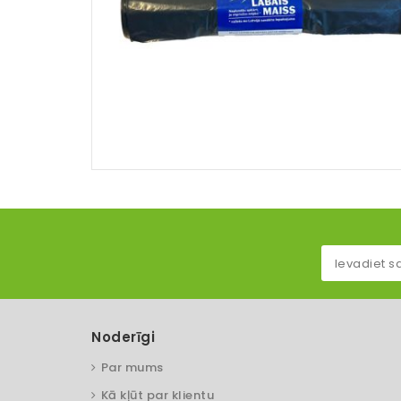
Noderīgi
Par mums
Kā kļūt par klientu