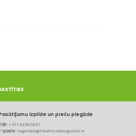
AKSTĪTIES
Pasūtījumu izpilde un preču piegāde
Tālr:
+371 62903057
E-pasts:
logistika@freshfoodlogistics.lv