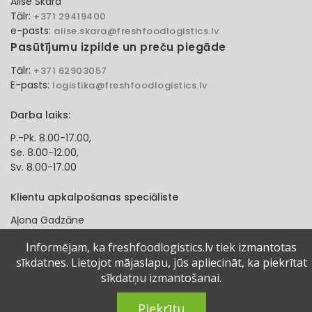
Alise Skara
Tālr:
+371 29419400
e-pasts:
alise.skara@freshfoodlogistics.lv
Pasūtījumu izpilde un preču piegāde
Tālr:
+371 62903057
E-pasts:
logistika@freshfoodlogistics.lv
Darba laiks:
P.-Pk. 8.00-17.00,
Se. 8.00-12.00,
Sv. 8.00-17.00
Klientu apkalpošanas speciāliste
Aļona Gadzāne
Tālr:
+371 27321584
Informējam, ka freshfoodlogistics.lv tiek izmantotas
e-pasts:
alona.gadzane@freshfoodlogistics.lv
sīkdatnes. Lietojot mājaslapu, jūs apliecināt, ka piekrītat
sīkdatņu izmantošanai.
© 2024 Fresh Food Logistics SIA. Visas tiesības aizsargātas.
Piekrītu