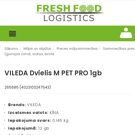
Sākums
/
Mājai un atpūtai
/
Preces mājsaimniecībai
/
Saimniecības pre
(gumijas cimdi, slotas, birste
VILEDA Dvielis M PET PRO 1gb
265685 (4023103247543)
Brends:
VILEDA
Izcelsmes valsts:
ĶĪNA
Iepakojuma svars:
0.145 kg
Iepakojumā:
12 gb