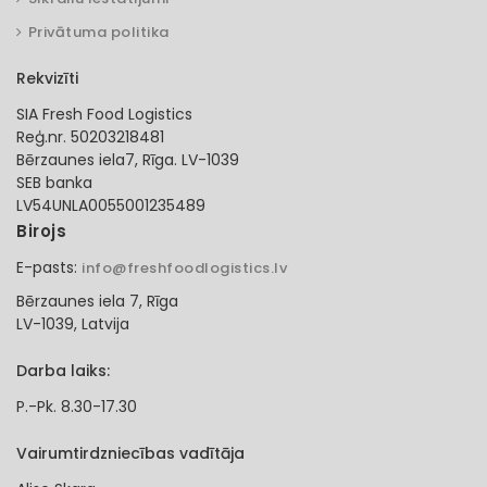
Privātuma politika
Rekvizīti
SIA Fresh Food Logistics
Reģ.nr. 50203218481
Bērzaunes iela7, Rīga. LV-1039
SEB banka
LV54UNLA0055001235489
Birojs
E-pasts:
info@freshfoodlogistics.lv
Bērzaunes iela 7, Rīga
LV-1039, Latvija
Darba laiks:
P.-Pk. 8.30-17.30
Vairumtirdzniecības vadītāja