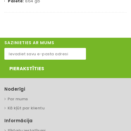
Paletē:
864 gb
SAZINIETIES AR MUMS
PIERAKSTĪTIES
Noderīgi
Par mums
Kā kļūt par klientu
Informācija
Sīkfailu iestatījumi