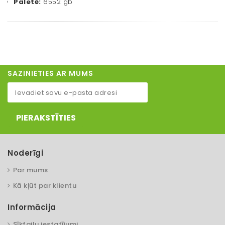
Paletē:
6552 gb
SAZINIETIES AR MUMS
PIERAKSTĪTIES
Noderīgi
Par mums
Kā kļūt par klientu
Informācija
Sīkfailu iestatījumi