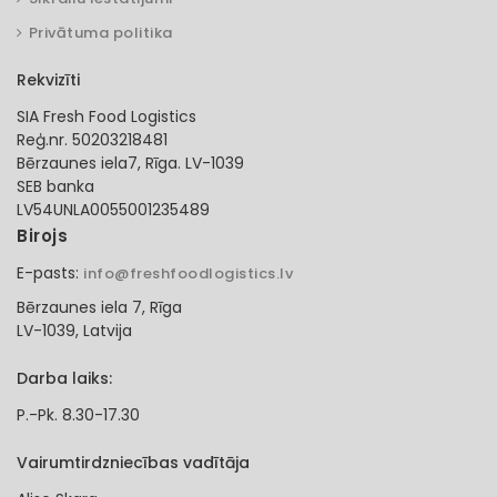
Privātuma politika
Rekvizīti
SIA Fresh Food Logistics
Reģ.nr. 50203218481
Bērzaunes iela7, Rīga. LV-1039
SEB banka
LV54UNLA0055001235489
Birojs
E-pasts:
info@freshfoodlogistics.lv
Bērzaunes iela 7, Rīga
LV-1039, Latvija
Darba laiks:
P.-Pk. 8.30-17.30
Vairumtirdzniecības vadītāja