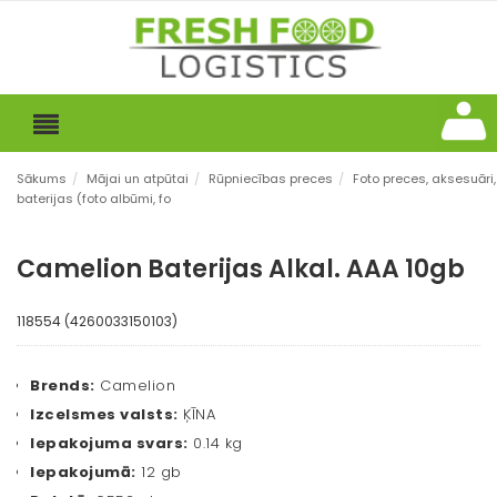
Sākums
/
Mājai un atpūtai
/
Rūpniecības preces
/
Foto preces, aksesuāri,
baterijas (foto albūmi, fo
Camelion Baterijas Alkal. AAA 10gb
118554 (4260033150103)
Brends:
Camelion
Izcelsmes valsts:
ĶĪNA
Iepakojuma svars:
0.14 kg
Iepakojumā:
12 gb