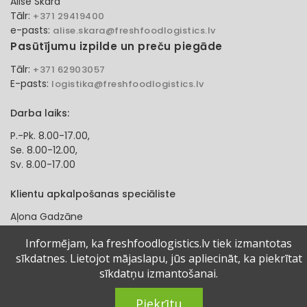
Alise Skara
Tālr:
+371 29419400
e-pasts:
alise.skara@freshfoodlogistics.lv
Pasūtījumu izpilde un preču piegāde
Tālr:
+371 62903057
E-pasts:
logistika@freshfoodlogistics.lv
Darba laiks:
P.-Pk. 8.00-17.00,
Se. 8.00-12.00,
Sv. 8.00-17.00
Klientu apkalpošanas speciāliste
Aļona Gadzāne
Tālr:
+371 27321584
Informējam, ka freshfoodlogistics.lv tiek izmantotas
e-pasts:
alona.gadzane@freshfoodlogistics.lv
sīkdatnes. Lietojot mājaslapu, jūs apliecināt, ka piekrītat
sīkdatņu izmantošanai.
© 2024 Fresh Food Logistics SIA. Visas tiesības aizsargātas.
Piekrītu