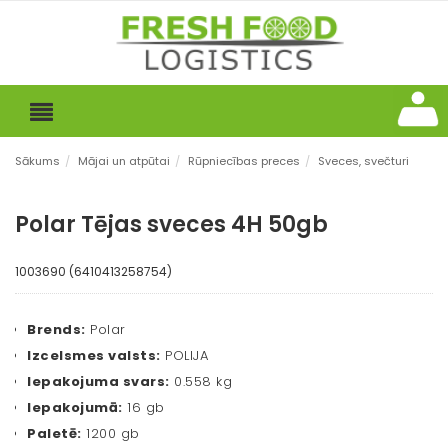
Sākums
/
Mājai un atpūtai
/
Rūpniecības preces
/
Sveces, svečturi
Polar Tējas sveces 4H 50gb
1003690 (6410413258754)
Brends:
Polar
Izcelsmes valsts:
POLIJA
Iepakojuma svars:
0.558 kg
Iepakojumā:
16 gb
Paletē:
1200 gb