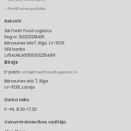
Privātuma politika
Rekvizīti
SIA Fresh Food Logistics
Reģ.nr. 50203218481
Bērzaunes iela7, Rīga. LV-1039
SEB banka
LV54UNLA0055001235489
Birojs
E-pasts:
info@freshfoodlogistics.lv
Bērzaunes iela 7, Rīga
LV-1039, Latvija
Darba laiks:
P.-Pk. 8.30-17.30
Vairumtirdzniecības vadītāja