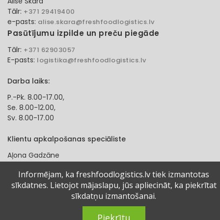
Alise Skara
Tālr:
+371 29419400
e-pasts:
alise.skara@freshfoodlogistics.lv
Pasūtījumu izpilde un preču piegāde
Tālr:
+371 62903057
E-pasts:
logistika@freshfoodlogistics.lv
Darba laiks:
P.-Pk. 8.00-17.00,
Se. 8.00-12.00,
Sv. 8.00-17.00
Klientu apkalpošanas speciāliste
Aļona Gadzāne
Tālr:
+371 27321584
Informējam, ka freshfoodlogistics.lv tiek izmantotas
e-pasts:
alona.gadzane@freshfoodlogistics.lv
sīkdatnes. Lietojot mājaslapu, jūs apliecināt, ka piekrītat
sīkdatņu izmantošanai.
© 2024 Fresh Food Logistics SIA. Visas tiesības aizsargātas.
Piekrītu