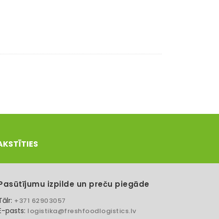
AKSTĪTIES
Pasūtījumu izpilde un preču piegāde
Tālr:
+371 62903057
E-pasts:
logistika@freshfoodlogistics.lv