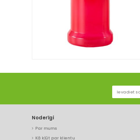
Noderīgi
Par mums
Kā kļūt par klientu