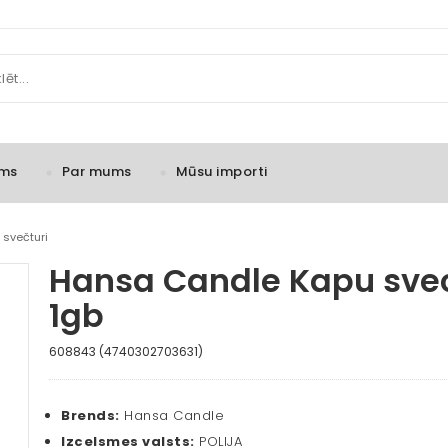
ms
Par mums
Mūsu importi
 svečturi
Hansa Candle Kapu sve
1gb
608843 (4740302703631)
Brends:
Hansa Candle
Izcelsmes valsts:
POLIJA