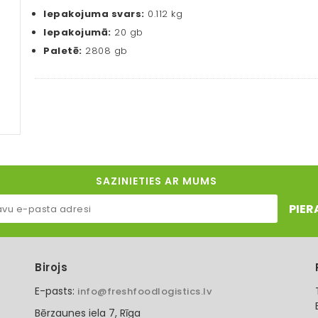
Iepakojuma svars:
0.112 kg
Iepakojumā:
20 gb
Paletē:
2808 gb
SAZINIETIES AR MUMS
PIER
Birojs
E-pasts:
info@freshfoodlogistics.lv
Bērzaunes iela 7, Rīga