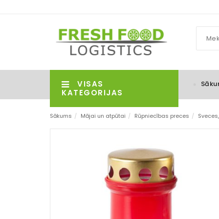
VISAS
Sāku
KATEGORIJAS
Sākums
/
Mājai un atpūtai
/
Rūpniecības preces
/
Sveces,