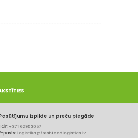
AKSTĪTIES
Pasūtījumu izpilde un preču piegāde
Tālr:
+371 62903057
E-pasts:
logistika@freshfoodlogistics.lv