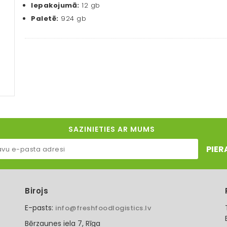
Iepakojumā:
12 gb
Paletē:
924 gb
SAZINIETIES AR MUMS
PIER
Birojs
E-pasts:
info@freshfoodlogistics.lv
Bērzaunes iela 7, Rīga