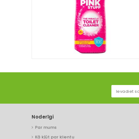
Noderīgi
Par mums
Kā kļūt par klientu