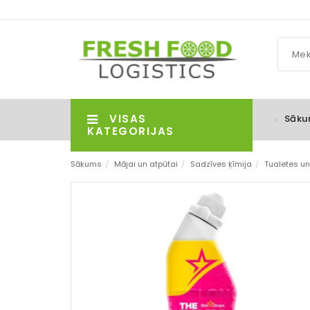
VISAS
Sāku
KATEGORIJAS
Sākums
/
Mājai un atpūtai
/
Sadzīves ķīmija
/
Tualetes un