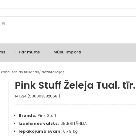
ms
Par mums
Mūsu importi
 kanalizācias tīrīšanas/ dezinfekcijas
Pink Stuff Želeja Tual. tī
141524 (5060033820681)
Brends:
Pink Stuff
Izcelsmes valsts:
LIELBRITĀNIJA
Iepakojuma svars:
0.79 kg