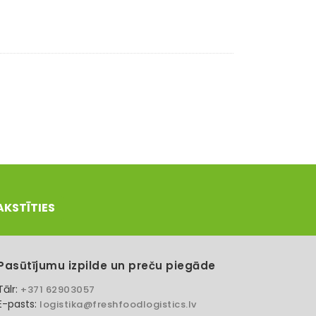
AKSTĪTIES
Pasūtījumu izpilde un preču piegāde
Tālr:
+371 62903057
E-pasts:
logistika@freshfoodlogistics.lv