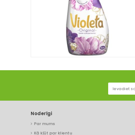
Noderīgi
Par mums
Kā kļūt par klientu