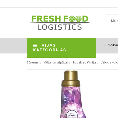
VISAS
Sāku
KATEGORIJAS
Sākums
/
Mājai un atpūtai
/
Sadzīves ķīmija
/
Veļas skalo