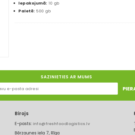
Iepakojumā:
10 gb
Paletē:
500 gb
SAZINIETIES AR MUMS
PIER
Birojs
E-pasts:
info@freshfoodlogistics.lv
Bērzaunes iela 7, Rīga