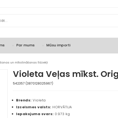
ms
Par mums
Mūsu importi
šanas un mīkstināšanas līdzekļi
Violeta Veļas mīkst. Ori
542357 (3870128025967)
Brends:
Violeta
Izcelsmes valsts:
HORVĀTIJA
Iepakojuma svars:
0.973 kg