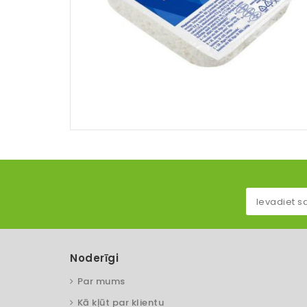
Noderīgi
Par mums
Kā kļūt par klientu