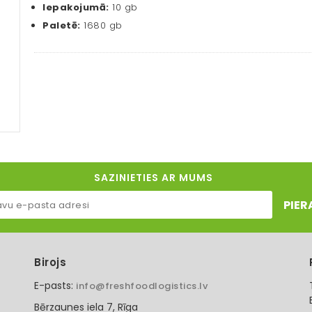
Iepakojumā:
10 gb
Paletē:
1680 gb
SAZINIETIES AR MUMS
PIER
Birojs
E-pasts:
info@freshfoodlogistics.lv
Bērzaunes iela 7, Rīga