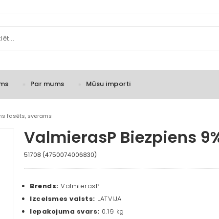
ms
Par mums
Mūsu importi
ns fasēts, sverams
ValmierasP Biezpiens 9
51708 (4750074006830)
Brends:
ValmierasP
Izcelsmes valsts:
LATVIJA
Iepakojuma svars:
0.19 kg