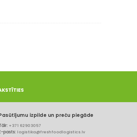
AKSTĪTIES
Pasūtījumu izpilde un preču piegāde
Tālr:
+371 62903057
E-pasts:
logistika@freshfoodlogistics.lv