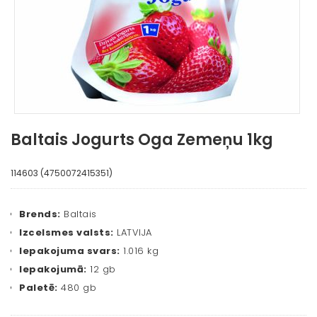
Baltais Jogurts Oga Zemeņu 1kg
114603 (4750072415351)
Brends:
Baltais
Izcelsmes valsts:
LATVIJA
Iepakojuma svars:
1.016 kg
Iepakojumā:
12 gb
Paletē:
480 gb