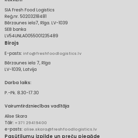
SIA Fresh Food Logistics
Reģ.nr. 50203218481
Bērzaunes iela7, Rīga. LV-1039
SEB banka
LV54UNLA0055001235489
Birojs
E-pasts:
info@freshfoodlogistics.lv
Bērzaunes iela 7, Rīga
LV-1039, Latvija
Darba laiks:
P.-Pk. 8.30-17.30
Vairumtirdzniecības vadītāja
Alise Skara
Tālr:
+371 29419400
e-pasts:
alise.skara@freshfoodlogistics.lv
Pasūtījumu izpilde un preču piegāde