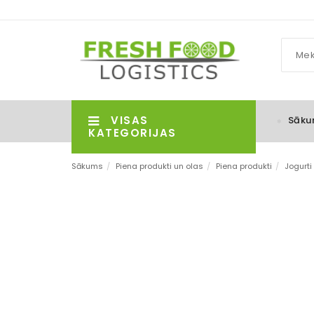
VISAS
Sāku
KATEGORIJAS
Sākums
/
Piena produkti un olas
/
Piena produkti
/
Jogurti