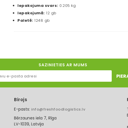
Iepakojuma svars:
0.205 kg
Iepakojumā:
12 gb
Paletē:
1248 gb
SAZINIETIES AR MUMS
PIER
Birojs
E-pasts:
info@freshfoodlogistics.lv
Bērzaunes iela 7, Rīga
LV-1039, Latvija