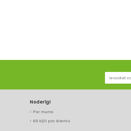
Noderīgi
Par mums
Kā kļūt par klientu