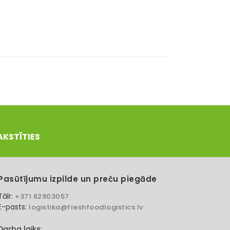
AKSTĪTIES
Pasūtījumu izpilde un preču piegāde
Tālr:
+371 62903057
E-pasts:
logistika@freshfoodlogistics.lv
Darba laiks: