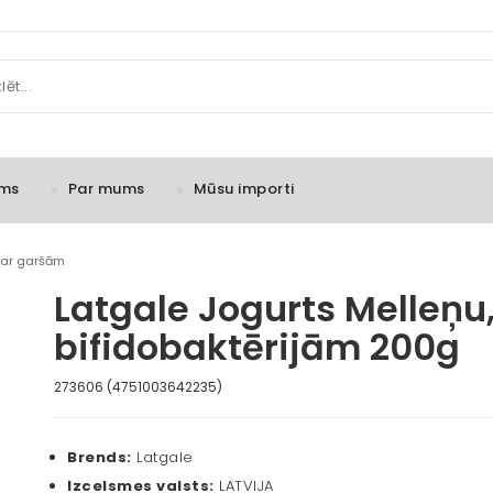
ms
Par mums
Mūsu importi
 ar garšām
Latgale Jogurts Melleņu,
bifidobaktērijām 200g
273606 (4751003642235)
Brends:
Latgale
Izcelsmes valsts:
LATVIJA