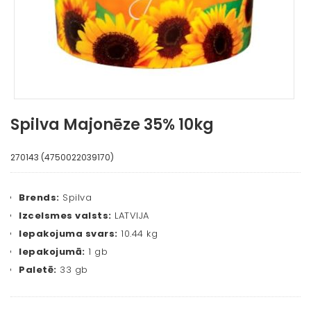
Spilva Majonēze 35% 10kg
270143 (4750022039170)
Brends:
Spilva
Izcelsmes valsts:
LATVIJA
Iepakojuma svars:
10.44 kg
Iepakojumā:
1 gb
Paletē:
33 gb