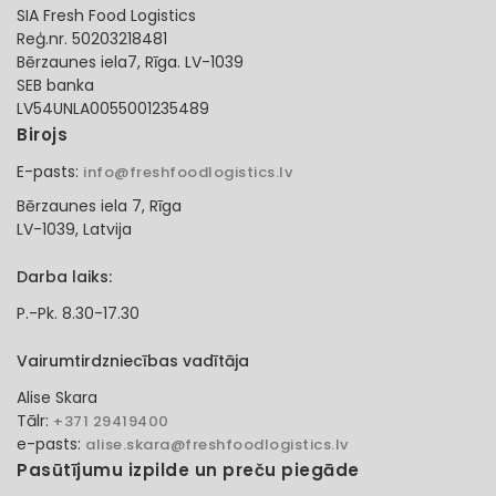
SIA Fresh Food Logistics
Reģ.nr. 50203218481
Bērzaunes iela7, Rīga. LV-1039
SEB banka
LV54UNLA0055001235489
Birojs
E-pasts:
info@freshfoodlogistics.lv
Bērzaunes iela 7, Rīga
LV-1039, Latvija
Darba laiks:
P.-Pk. 8.30-17.30
Vairumtirdzniecības vadītāja
Alise Skara
Tālr:
+371 29419400
e-pasts:
alise.skara@freshfoodlogistics.lv
Pasūtījumu izpilde un preču piegāde