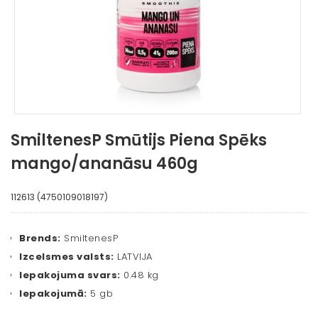
SmiltenesP Smūtijs Piena Spēks
mango/ananāsu 460g
112613 (4750109018197)
Brends:
SmiltenesP
Izcelsmes valsts:
LATVIJA
Iepakojuma svars:
0.48 kg
Iepakojumā:
5 gb