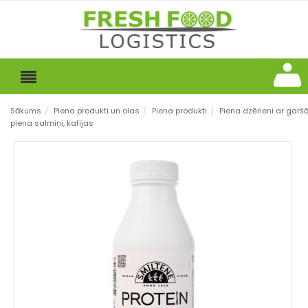
Sākums
/
Piena produkti un olas
/
Piena produkti
/
Piena dzērieni ar garš
piena salmiņi, kafijas