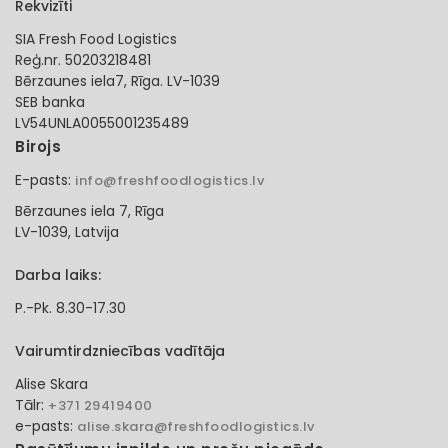
Rekvizīti
SIA Fresh Food Logistics
Reģ.nr. 50203218481
Bērzaunes iela7, Rīga. LV-1039
SEB banka
LV54UNLA0055001235489
Birojs
E-pasts:
info@freshfoodlogistics.lv
Bērzaunes iela 7, Rīga
LV-1039, Latvija
Darba laiks:
P.-Pk. 8.30-17.30
Vairumtirdzniecības vadītāja
Alise Skara
Tālr:
+371 29419400
e-pasts:
alise.skara@freshfoodlogistics.lv