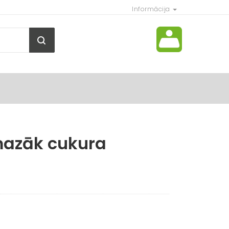
Informācija
mazāk cukura