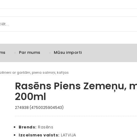
ms
Par mums
Mūsu importi
zērieni ar garšām, piena salmiņi, kafijas
Rasēns Piens Zemeņu, 
200ml
274938 (4750025904543)
Brends:
Rasēns
Izcelsmes valsts:
LATVIJA