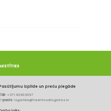
AKSTĪTIES
Pasūtījumu izpilde un preču piegāde
Tālr:
+371 62903057
E-pasts:
logistika@freshfoodlogistics.lv
Darba laiks: