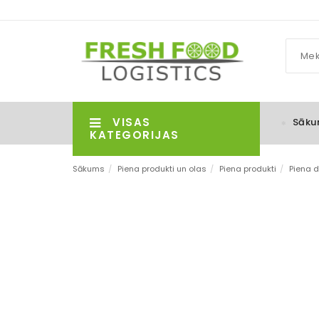
VISAS
Sāku
KATEGORIJAS
Sākums
/
Piena produkti un olas
/
Piena produkti
/
Piena d