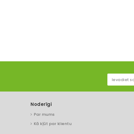
Noderīgi
Par mums
Kā kļūt par klientu