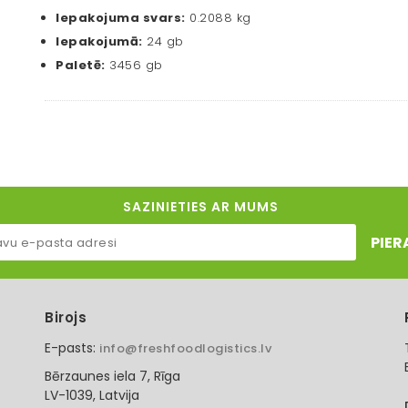
Iepakojuma svars:
0.2088 kg
Iepakojumā:
24 gb
Paletē:
3456 gb
SAZINIETIES AR MUMS
PIER
Birojs
E-pasts:
info@freshfoodlogistics.lv
Bērzaunes iela 7, Rīga
LV-1039, Latvija