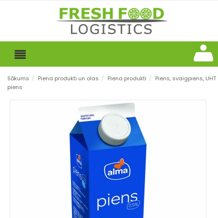
Sākums
/
Piena produkti un olas
/
Piena produkti
/
Piens, svaigpiens, UHT
piens