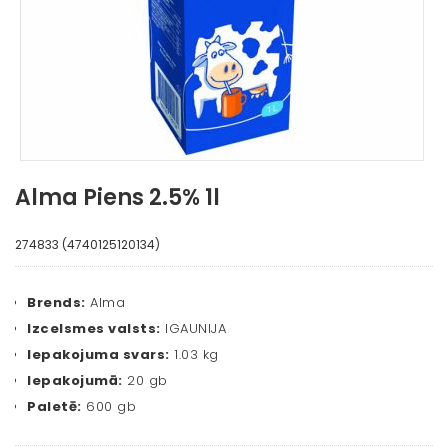
Alma Piens 2.5% 1l
274833 (4740125120134)
Brends:
Alma
Izcelsmes valsts:
IGAUNIJA
Iepakojuma svars:
1.03 kg
Iepakojumā:
20 gb
Paletē:
600 gb