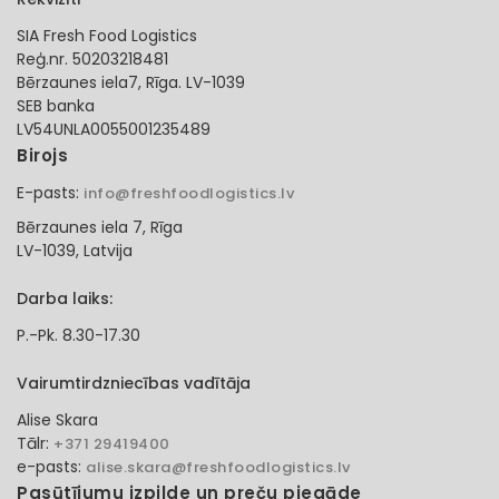
SIA Fresh Food Logistics
Reģ.nr. 50203218481
Bērzaunes iela7, Rīga. LV-1039
SEB banka
LV54UNLA0055001235489
Birojs
E-pasts:
info@freshfoodlogistics.lv
Bērzaunes iela 7, Rīga
LV-1039, Latvija
Darba laiks:
P.-Pk. 8.30-17.30
Vairumtirdzniecības vadītāja
Alise Skara
Tālr:
+371 29419400
e-pasts:
alise.skara@freshfoodlogistics.lv
Pasūtījumu izpilde un preču piegāde