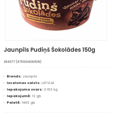
Jaunpils Pudiņš Šokolādes 150g
354077 (4751004061516)
Brends:
Jaunpils
Izcelsmes valsts:
LATVIJA
Iepakojuma svars:
0.163 kg
Iepakojumā:
12 gb
Paletē:
1440 gb