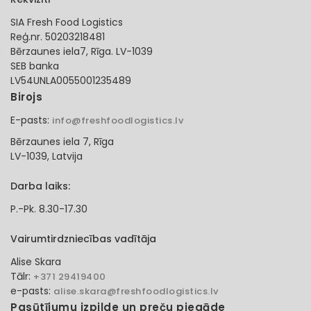
SIA Fresh Food Logistics
Reģ.nr. 50203218481
Bērzaunes iela7, Rīga. LV-1039
SEB banka
LV54UNLA0055001235489
Birojs
E-pasts:
info@freshfoodlogistics.lv
Bērzaunes iela 7, Rīga
LV-1039, Latvija
Darba laiks:
P.-Pk. 8.30-17.30
Vairumtirdzniecības vadītāja
Alise Skara
Tālr:
+371 29419400
e-pasts:
alise.skara@freshfoodlogistics.lv
Pasūtījumu izpilde un preču piegāde