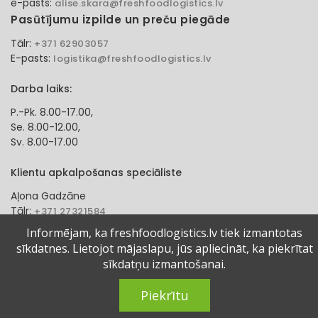
e-pasts:
alise.skara@freshfoodlogistics.lv
Pasūtījumu izpilde un preču piegāde
Tālr:
+371 62903057
E-pasts:
logistika@freshfoodlogistics.lv
Darba laiks:
P.-Pk. 8.00-17.00,
Se. 8.00-12.00,
Sv. 8.00-17.00
Klientu apkalpošanas speciāliste
Aļona Gadzāne
Tālr:
+371 27321584
e-pasts:
alona.gadzane@freshfoodlogistics.lv
Informējam, ka freshfoodlogistics.lv tiek izmantotas
sīkdatnes. Lietojot mājaslapu, jūs apliecināt, ka piekrītat
© 2024 Fresh Food Logistics SIA. Visas tiesības aizsargātas.
sīkdatņu izmantošanai.
Piekrītu