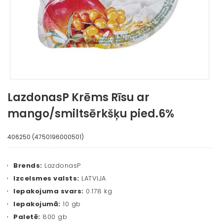
LazdonasP Krēms Rīsu ar
mango/smiltsērkšķu pied.6%
406250 (4750196000501)
Brends:
LazdonasP
Izcelsmes valsts:
LATVIJA
Iepakojuma svars:
0.178 kg
Iepakojumā:
10 gb
Paletē:
800 gb