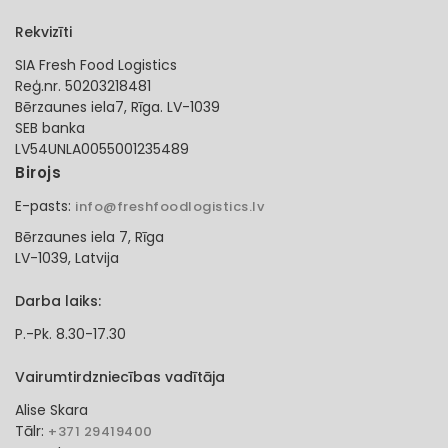
Rekvizīti
SIA Fresh Food Logistics
Reģ.nr. 50203218481
Bērzaunes iela7, Rīga. LV-1039
SEB banka
LV54UNLA0055001235489
Birojs
E-pasts:
info@freshfoodlogistics.lv
Bērzaunes iela 7, Rīga
LV-1039, Latvija
Darba laiks:
P.-Pk. 8.30-17.30
Vairumtirdzniecības vadītāja
Alise Skara
Tālr:
+371 29419400