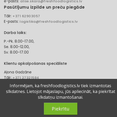
e-pasts:
alise.skara@freshfoodlogistics.lv
Pasūtījumu izpilde un preču piegāde
Tālr:
+371 62903057
E-pasts:
logistika@freshfoodlogistics.lv
Darba laiks:
P.-Pk. 8.00-17.00,
Se. 8.00-12.00,
Sv. 8.00-17.00
Klientu apkalpošanas speciāliste
Aļona Gadzāne
Tālr:
+371 27321584
e-pasts:
alona.gadzane@freshfoodlogistics.lv
Informējam, ka freshfoodlogistics.lv tiek izmantotas
sīkdatnes. Lietojot mājaslapu, jūs apliecināt, ka piekrītat
© 2024 Fresh Food Logistics SIA. Visas tiesības aizsargātas.
sīkdatņu izmantošanai.
Piekrītu