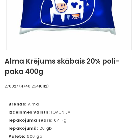
Alma Krējums skābais 20% poli-
paka 400g
270027 (4740125410112)
Brends:
Alma
Izcelsmes valsts:
IGAUNIJA
Iepakojuma svars:
0.4 kg
Iepakojumā:
20 gb
Paletē:
600 gb