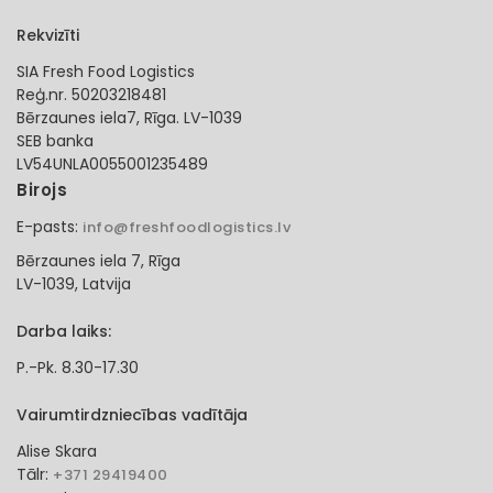
Rekvizīti
SIA Fresh Food Logistics
Reģ.nr. 50203218481
Bērzaunes iela7, Rīga. LV-1039
SEB banka
LV54UNLA0055001235489
Birojs
E-pasts:
info@freshfoodlogistics.lv
Bērzaunes iela 7, Rīga
LV-1039, Latvija
Darba laiks:
P.-Pk. 8.30-17.30
Vairumtirdzniecības vadītāja
Alise Skara
Tālr:
+371 29419400