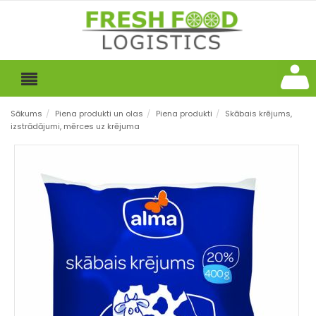
Sākums
/
Piena produkti un olas
/
Piena produkti
/
Skābais krējums,
izstrādājumi, mērces uz krējuma