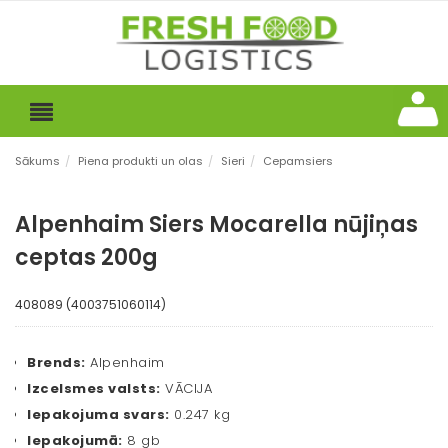
Sākums
/
Piena produkti un olas
/
Sieri
/
Cepamsiers
Alpenhaim Siers Mocarella nūjiņas
ceptas 200g
408089 (4003751060114)
Brends:
Alpenhaim
Izcelsmes valsts:
VĀCIJA
Iepakojuma svars:
0.247 kg
Iepakojumā:
8 gb