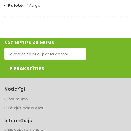
Paletē:
1472 gb
SAZINIETIES AR MUMS
PIERAKSTĪTIES
Noderīgi
Par mums
Kā kļūt par klientu
Informācija
Sīkfailu iestatījumi