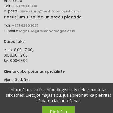
Alise Skara
Tālr:
+371 29419400
e-pasts:
alise.skara@freshfoodlogistics.lv
Pasūtījumu izpilde un preču piegāde
Tālr:
+371 62903057
E-pasts:
logistika@freshfoodlogistics.lv
Darba laiks:
P.-Pk. 8.00-17.00,
Se. 8.00-12.00,
Sv. 8.00-17.00
Klientu apkalpošanas speciāliste
Aļona Gadzāne
Tālr:
+371 27321584
Informējam, ka freshfoodlogistics.lv tiek izmantotas
e-pasts:
alona.gadzane@freshfoodlogistics.lv
sīkdatnes. Lietojot mājaslapu, jūs apliecināt, ka piekrītat
sīkdatņu izmantošanai.
© 2024 Fresh Food Logistics SIA. Visas tiesības aizsargātas.
Piekrītu