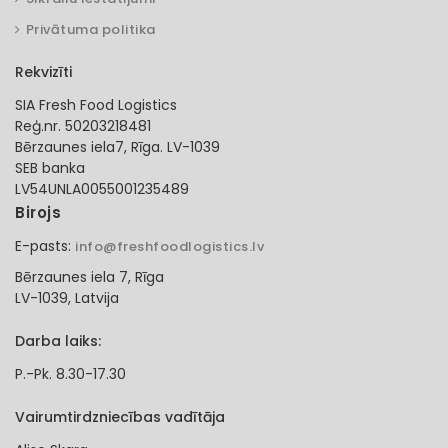
Privātuma politika
Rekvizīti
SIA Fresh Food Logistics
Reģ.nr. 50203218481
Bērzaunes iela7, Rīga. LV-1039
SEB banka
LV54UNLA0055001235489
Birojs
E-pasts:
info@freshfoodlogistics.lv
Bērzaunes iela 7, Rīga
LV-1039, Latvija
Darba laiks:
P.-Pk. 8.30-17.30
Vairumtirdzniecības vadītāja