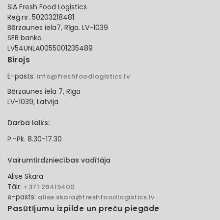
SIA Fresh Food Logistics
Reģ.nr. 50203218481
Bērzaunes iela7, Rīga. LV-1039
SEB banka
LV54UNLA0055001235489
Birojs
E-pasts:
info@freshfoodlogistics.lv
Bērzaunes iela 7, Rīga
LV-1039, Latvija
Darba laiks:
P.-Pk. 8.30-17.30
Vairumtirdzniecības vadītāja
Alise Skara
Tālr:
+371 29419400
e-pasts:
alise.skara@freshfoodlogistics.lv
Pasūtījumu izpilde un preču piegāde