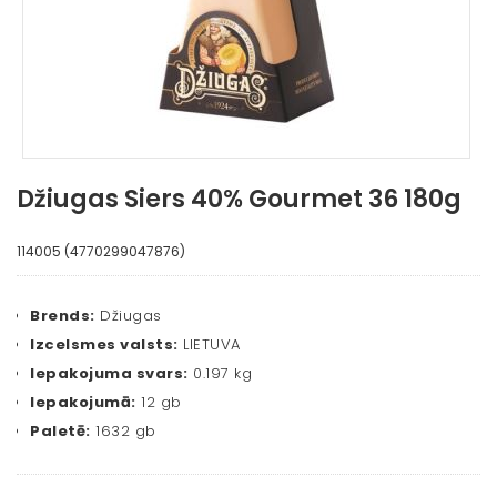
Džiugas Siers 40% Gourmet 36 180g
114005 (4770299047876)
Brends:
Džiugas
Izcelsmes valsts:
LIETUVA
Iepakojuma svars:
0.197 kg
Iepakojumā:
12 gb
Paletē:
1632 gb