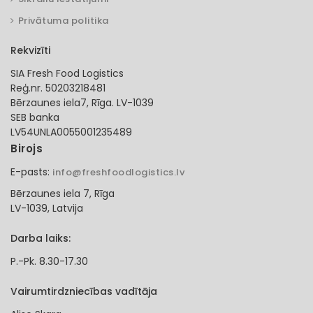
Privātuma politika
Rekvizīti
SIA Fresh Food Logistics
Reģ.nr. 50203218481
Bērzaunes iela7, Rīga. LV-1039
SEB banka
LV54UNLA0055001235489
Birojs
E-pasts:
info@freshfoodlogistics.lv
Bērzaunes iela 7, Rīga
LV-1039, Latvija
Darba laiks:
P.-Pk. 8.30-17.30
Vairumtirdzniecības vadītāja