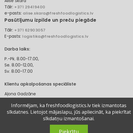
Alise Skara
Tālr:
+371 29419400
e-pasts:
alise.skara@freshfoodlogistics.lv
Pasūtījumu izpilde un preču piegāde
Tālr:
+371 62903057
E-pasts:
logistika@freshfoodlogistics.lv
Darba laiks:
P.-Pk. 8.00-17.00,
Se. 8.00-12.00,
Sv. 8.00-17.00
Klientu apkalpošanas speciāliste
Aļona Gadzāne
Tālr:
+371 27321584
Informējam, ka freshfoodlogistics.lv tiek izmantotas
e-pasts:
alona.gadzane@freshfoodlogistics.lv
sīkdatnes. Lietojot mājaslapu, jūs apliecināt, ka piekrītat
sīkdatņu izmantošanai.
© 2024 Fresh Food Logistics SIA. Visas tiesības aizsargātas.
Piekrītu