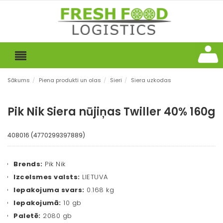
Sākums
/
Piena produkti un olas
/
Sieri
/
Siera uzkodas
Pik Nik Siera nūjiņas Twiller 40% 160g
408016 (4770299397889)
Brends:
Pik Nik
Izcelsmes valsts:
LIETUVA
Iepakojuma svars:
0.168 kg
Iepakojumā:
10 gb
Paletē:
2080 gb