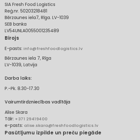
SIA Fresh Food Logistics
Reģ.nr. 50203218481
Bērzaunes iela7, Rīga. LV-1039
SEB banka
LV54UNLA0055001235489
Birojs
E-pasts:
info@freshfoodlogistics.lv
Bērzaunes iela 7, Rīga
LV-1039, Latvija
Darba laiks:
P.-Pk. 8.30-17.30
Vairumtirdzniecības vadītāja
Alise Skara
Tālr:
+371 29419400
e-pasts:
alise.skara@freshfoodlogistics.lv
Pasūtījumu izpilde un preču piegāde