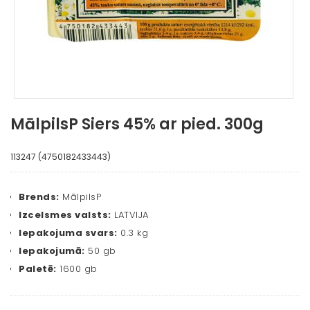
MālpilsP Siers 45% ar pied. 300g
113247 (4750182433443)
Brends:
MālpilsP
Izcelsmes valsts:
LATVIJA
Iepakojuma svars:
0.3 kg
Iepakojumā:
50 gb
Paletē:
1600 gb