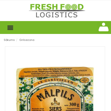
Sākums
/
Grilsezona