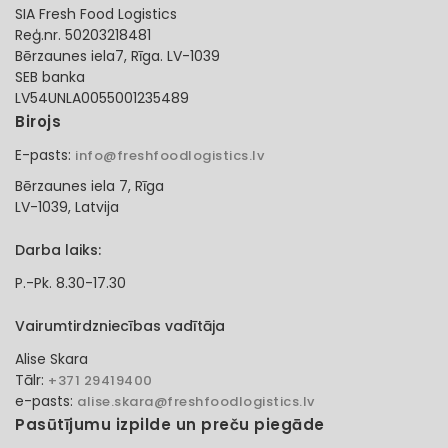
SIA Fresh Food Logistics
Reģ.nr. 50203218481
Bērzaunes iela7, Rīga. LV-1039
SEB banka
LV54UNLA0055001235489
Birojs
E-pasts:
info@freshfoodlogistics.lv
Bērzaunes iela 7, Rīga
LV-1039, Latvija
Darba laiks:
P.-Pk. 8.30-17.30
Vairumtirdzniecības vadītāja
Alise Skara
Tālr:
+371 29419400
e-pasts:
alise.skara@freshfoodlogistics.lv
Pasūtījumu izpilde un preču piegāde