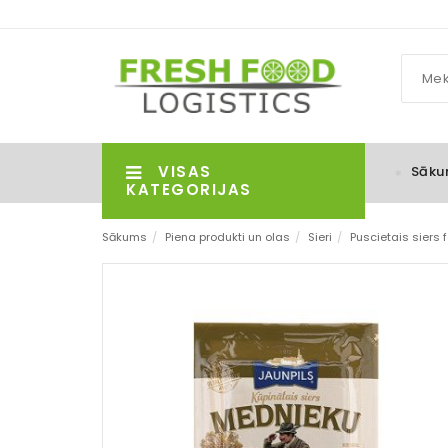
VISAS
Sāku
KATEGORIJAS
Sākums
/
Piena produkti un olas
/
Sieri
/
Puscietais siers 