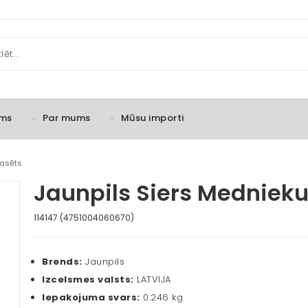
ms
Par mums
Mūsu importi
fasēts
Jaunpils Siers Medniek
114147 (4751004060670)
Brends:
Jaunpils
Izcelsmes valsts:
LATVIJA
Iepakojuma svars:
0.246 kg