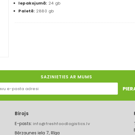
Iepakojumā:
24 gb
Paletē:
2880 gb
SAZINIETIES AR MUMS
PIER
Birojs
E-pasts:
info@freshfoodlogistics.lv
Bērzaunes iela 7, Rīga