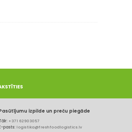
AKSTĪTIES
Pasūtījumu izpilde un preču piegāde
Tālr:
+371 62903057
E-pasts:
logistika@freshfoodlogistics.lv