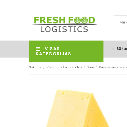
VISAS
Sāku
KATEGORIJAS
Sākums
/
Piena produkti un olas
/
Sieri
/
Puscietais siers s