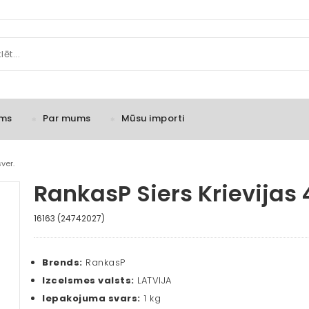
ms
Par mums
Mūsu importi
ver.
RankasP Siers Krievijas
16163 (24742027)
Brends:
RankasP
Izcelsmes valsts:
LATVIJA
Iepakojuma svars:
1 kg