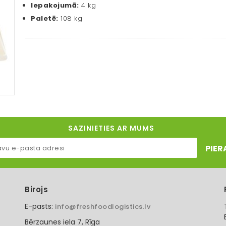
Iepakojumā:
4 kg
Paletē:
108 kg
SAZINIETIES AR MUMS
PIER
Birojs
E-pasts:
info@freshfoodlogistics.lv
Bērzaunes iela 7, Rīga