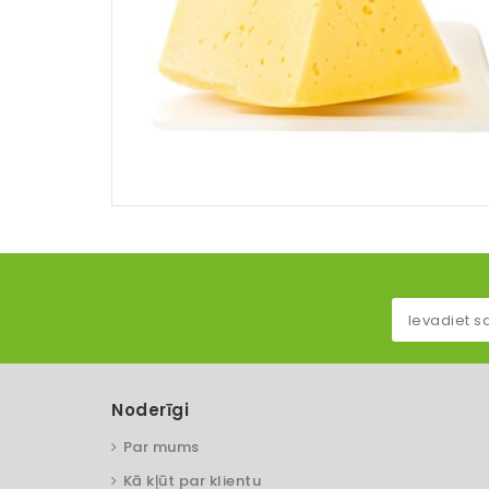
Noderīgi
Par mums
Kā kļūt par klientu