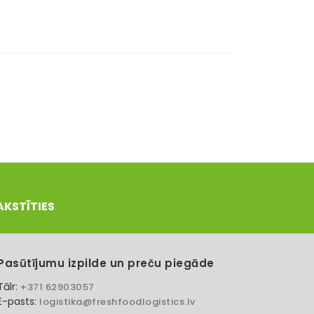
AKSTĪTIES
Pasūtījumu izpilde un preču piegāde
Tālr:
+371 62903057
E-pasts:
logistika@freshfoodlogistics.lv