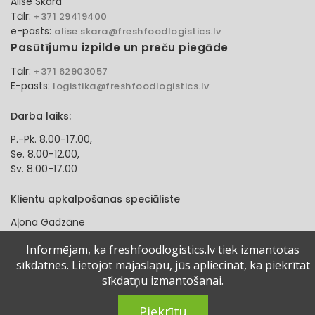
Alise Skara
Tālr:
+371 29419400
e-pasts:
alise.skara@freshfoodlogistics.lv
Pasūtījumu izpilde un preču piegāde
Tālr:
+371 62903057
E-pasts:
logistika@freshfoodlogistics.lv
Darba laiks:
P.-Pk. 8.00-17.00,
Se. 8.00-12.00,
Sv. 8.00-17.00
Klientu apkalpošanas speciāliste
Aļona Gadzāne
Tālr:
+371 27321584
Informējam, ka freshfoodlogistics.lv tiek izmantotas
e-pasts:
alona.gadzane@freshfoodlogistics.lv
sīkdatnes. Lietojot mājaslapu, jūs apliecināt, ka piekrītat
sīkdatņu izmantošanai.
© 2024 Fresh Food Logistics SIA. Visas tiesības aizsargātas.
Piekrītu