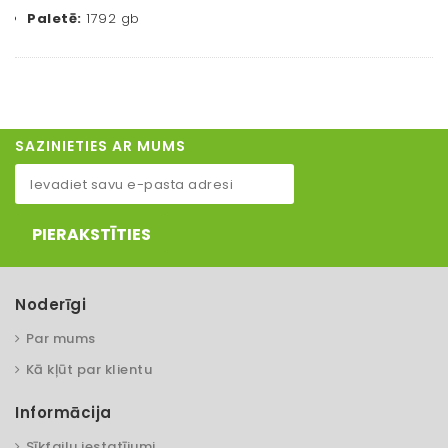
Paletē:
1792 gb
SAZINIETIES AR MUMS
PIERAKSTĪTIES
Noderīgi
Par mums
Kā kļūt par klientu
Informācija
Sīkfailu iestatījumi