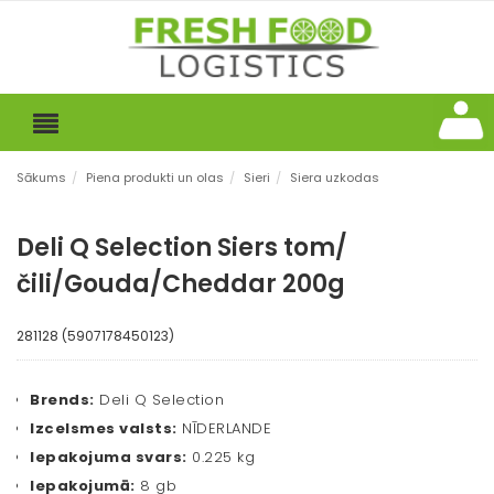
Sākums
/
Piena produkti un olas
/
Sieri
/
Siera uzkodas
Deli Q Selection Siers tom/
čili/Gouda/Cheddar 200g
281128 (5907178450123)
Brends:
Deli Q Selection
Izcelsmes valsts:
NĪDERLANDE
Iepakojuma svars:
0.225 kg
Iepakojumā:
8 gb