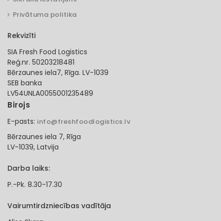
Privātuma politika
Rekvizīti
SIA Fresh Food Logistics
Reģ.nr. 50203218481
Bērzaunes iela7, Rīga. LV-1039
SEB banka
LV54UNLA0055001235489
Birojs
E-pasts:
info@freshfoodlogistics.lv
Bērzaunes iela 7, Rīga
LV-1039, Latvija
Darba laiks:
P.-Pk. 8.30-17.30
Vairumtirdzniecības vadītāja