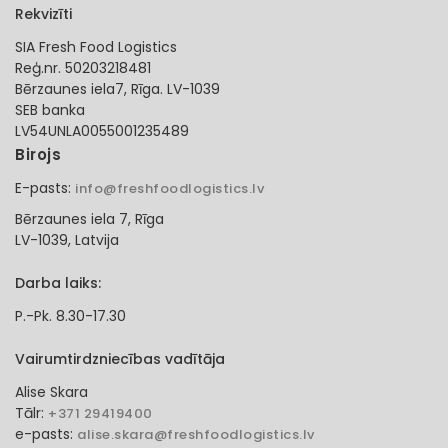
Rekvizīti
SIA Fresh Food Logistics
Reģ.nr. 50203218481
Bērzaunes iela7, Rīga. LV-1039
SEB banka
LV54UNLA0055001235489
Birojs
E-pasts:
info@freshfoodlogistics.lv
Bērzaunes iela 7, Rīga
LV-1039, Latvija
Darba laiks:
P.-Pk. 8.30-17.30
Vairumtirdzniecības vadītāja
Alise Skara
Tālr:
+371 29419400
e-pasts:
alise.skara@freshfoodlogistics.lv