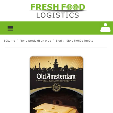
Sākums
/
Piena produkti un olas
/
Sieri
/
Siers šķēlēs fasēts