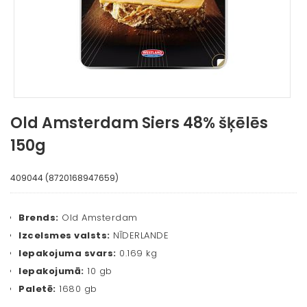
Old Amsterdam Siers 48% šķēlēs
150g
409044 (8720168947659)
Brends:
Old Amsterdam
Izcelsmes valsts:
NĪDERLANDE
Iepakojuma svars:
0.169 kg
Iepakojumā:
10 gb
Paletē:
1680 gb