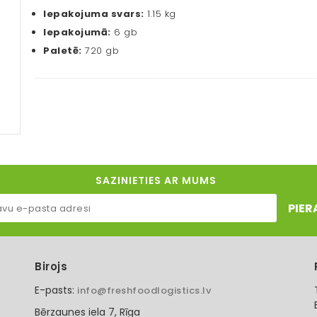
Iepakojuma svars:
1.15 kg
Iepakojumā:
6 gb
Paletē:
720 gb
SAZINIETIES AR MUMS
PIER
Birojs
E-pasts:
info@freshfoodlogistics.lv
Bērzaunes iela 7, Rīga