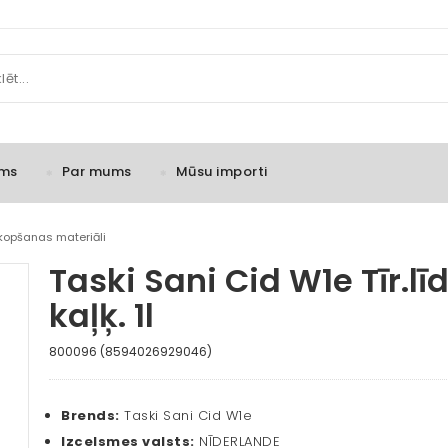
ms
Par mums
Mūsu importi
uzkopšanas materiāli
Taski Sani Cid W1e Tīr.lī
kaļķ. 1l
800096 (8594026929046)
Brends:
Taski Sani Cid W1e
Izcelsmes valsts:
NĪDERLANDE