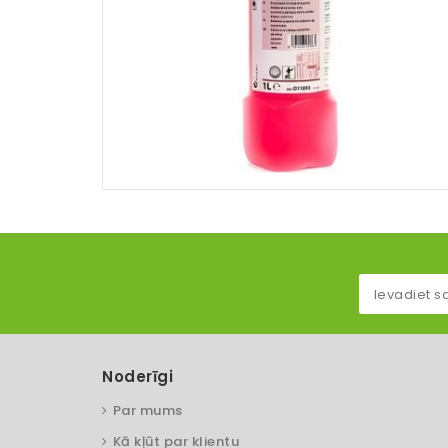
Noderīgi
Par mums
Kā kļūt par klientu