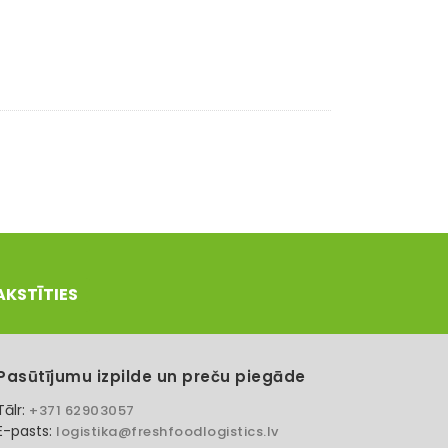
AKSTĪTIES
Pasūtījumu izpilde un preču piegāde
Tālr:
+371 62903057
E-pasts:
logistika@freshfoodlogistics.lv