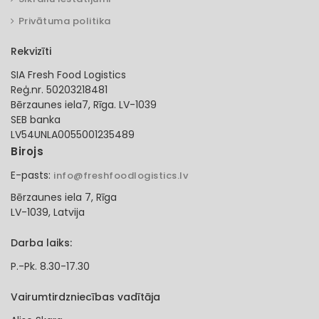
Privātuma politika
Rekvizīti
SIA Fresh Food Logistics
Reģ.nr. 50203218481
Bērzaunes iela7, Rīga. LV-1039
SEB banka
LV54UNLA0055001235489
Birojs
E-pasts:
info@freshfoodlogistics.lv
Bērzaunes iela 7, Rīga
LV-1039, Latvija
Darba laiks:
P.-Pk. 8.30-17.30
Vairumtirdzniecības vadītāja