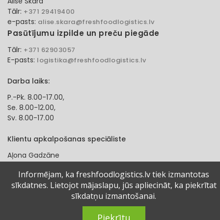
Alise Skara
Tālr:
+371 29419400
e-pasts:
alise.skara@freshfoodlogistics.lv
Pasūtījumu izpilde un preču piegāde
Tālr:
+371 62903057
E-pasts:
logistika@freshfoodlogistics.lv
Darba laiks:
P.-Pk. 8.00-17.00,
Se. 8.00-12.00,
Sv. 8.00-17.00
Klientu apkalpošanas speciāliste
Aļona Gadzāne
Tālr:
+371 27321584
Informējam, ka freshfoodlogistics.lv tiek izmantotas
e-pasts:
alona.gadzane@freshfoodlogistics.lv
sīkdatnes. Lietojot mājaslapu, jūs apliecināt, ka piekrītat
sīkdatņu izmantošanai.
© 2024 Fresh Food Logistics SIA. Visas tiesības aizsargātas.
Piekrītu