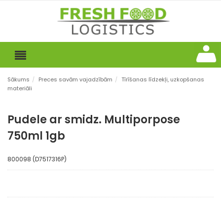
Sākums
/
Preces savām vajadzībām
/
Tīrīšanas līdzekļi, uzkopšanas
materiāli
Pudele ar smidz. Multiporpose
750ml 1gb
800098 (D7517316P)